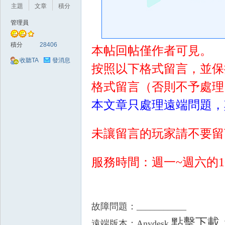
好
主題
文章
積分
管理員
積分
28406
本帖回帖僅作者可見。
收聽TA
發消息
按照以下格式留言，並保
格式留言（否則不予處理
的
本文章只處理遠端問題，
未讓留言的玩家請不要留
服務時間：週一~週六的10：
遊
故障問題：___________
點擊下載
遠端版本：Anydesk