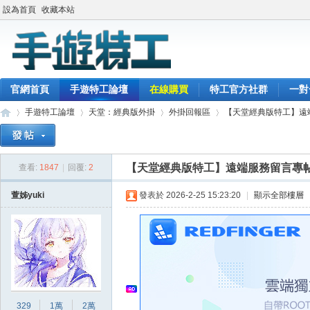
設為首頁
收藏本站
官網首頁
手遊特工論壇
在線購買
特工官方社群
一對
手遊特工論壇
天堂：經典版外掛
外掛回報區
【天堂經典版特工】遠
【天堂經典版特工】遠端服務留言專
查看:
1847
|
回覆:
2
最
»
›
›
›
萱姊yuki
發表於 2026-2-25 15:23:20
|
顯示全部樓層
329
1萬
2萬