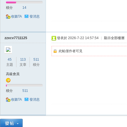
積分
14
收聽TA
發消息
掛|
zzxcv7711125
發表於 2026-7-22 14:57:54
|
顯示全部樓層
此帖僅作者可見
45
113
511
主題
文章
積分
高級會員
天
積分
511
收聽TA
發消息