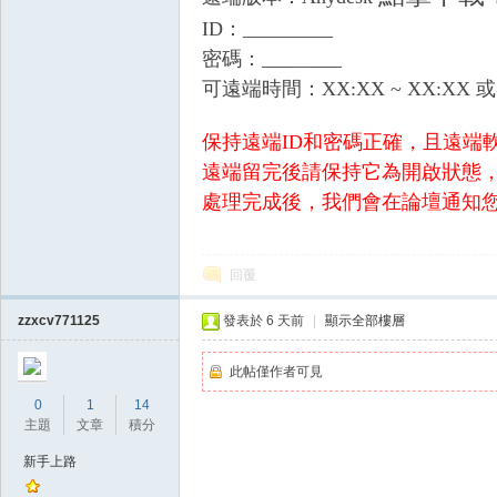
ID：_________
密碼：________
可遠端時間：XX:XX ~ XX:XX
保持遠端ID和密碼正確，且遠端
戲
遠端留完後請保持它為開啟狀態
處理完成後，我們會在論壇通知
回覆
zzxcv771125
發表於
6 天前
|
顯示全部樓層
此帖僅作者可見
外
0
1
14
主題
文章
積分
新手上路