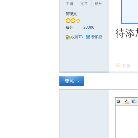
好
主題
文章
積分
管理員
積分
28386
待添
收聽TA
發消息
的
回覆
遊