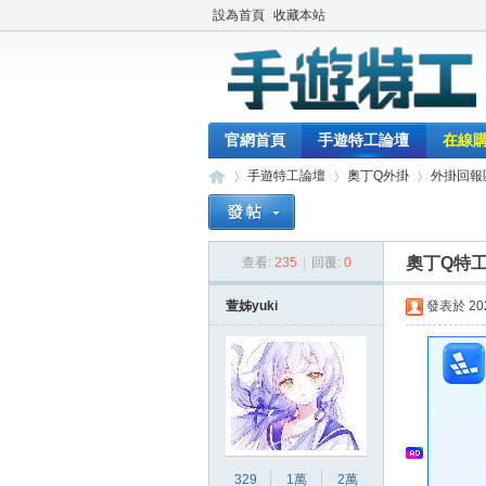
設為首頁
收藏本站
官網首頁
手遊特工論壇
在線
手遊特工論壇
奧丁Q外掛
外掛回報
奧丁Q特
查看:
235
|
回覆:
0
最
»
›
›
萱姊yuki
發表於 2025
329
1萬
2萬