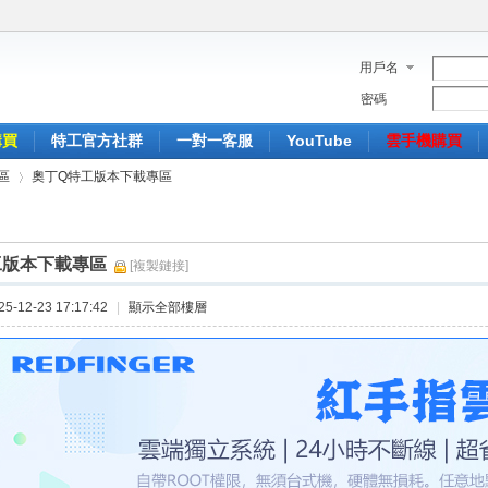
用戶名
密碼
購買
特工官方社群
一對一客服
YouTube
雲手機購買
區
奧丁Q特工版本下載專區
工版本下載專區
[複製鏈接]
›
-12-23 17:17:42
|
顯示全部樓層