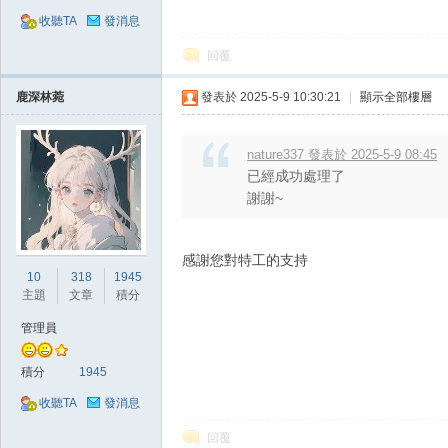
收聽TA
發消息
回覆
鹿深林菀
發表於 2025-5-9 10:30:21
|
顯示全部樓層
nature337 發表於 2025-5-9 08:45
掛,
已經成功處理了
謝謝~
感謝您對特工的支持
10
318
1945
主題
文章
積分
管理員
天
積分
1945
收聽TA
發消息
回覆