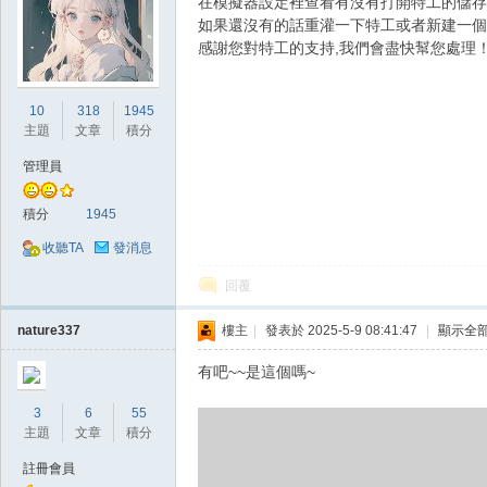
在模擬器設定裡查看有沒有打開特工的儲存
如果還沒有的話重灌一下特工或者新建一個
感謝您對特工的支持,我們會盡快幫您處理
10
318
1945
掛|
主題
文章
積分
管理員
積分
1945
收聽TA
發消息
回覆
天
nature337
樓主
|
發表於 2025-5-9 08:41:47
|
顯示全
有吧~~是這個嗎~
3
6
55
主題
文章
積分
註冊會員