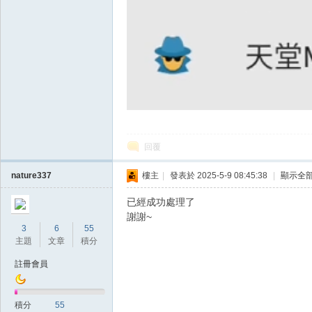
典
版
回覆
nature337
樓主
|
發表於 2025-5-9 08:45:38
|
顯示全
已經成功處理了
謝謝~
3
6
55
主題
文章
積分
註冊會員
外
積分
55