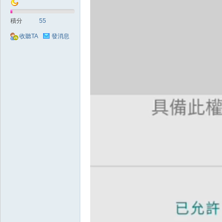
積分
55
堂
收聽TA
發消息
經