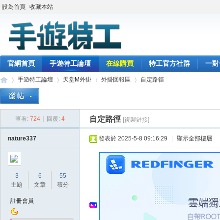
設為首頁
收藏本站
官網首頁
手遊特工論壇
在線購買
特工官方社群
一對
手遊特工論壇
天堂M外掛
外掛回報區
自定路徑
自定路徑
查看:
724
|
回覆:
4
[複製鏈接]
最
»
›
›
›
nature337
發表於 2025-5-8 09:16:29
|
顯示全部樓層
3
6
55
主題
文章
積分
註冊會員