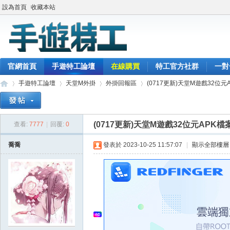
設為首頁
收藏本站
官網首頁
手遊特工論壇
在線購買
特工官方社群
一對
手遊特工論壇
天堂M外掛
外掛回報區
(0717更新)天堂M遊戲32位元
(0717更新)天堂M遊戲32位元APK檔
查看:
7777
|
回覆:
0
最
»
›
›
›
喬喬
發表於 2023-10-25 11:57:07
|
顯示全部樓層