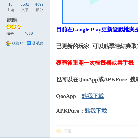
好
13
1532
4699
主題
文章
積分
管理員
目前在Google Play更新遊戲
積分
4699
收聽TA
發消息
已更新的玩家 可以點擊連結獲取3
的
覆蓋後重開一次模擬器或雲手機
也可以在QooApp或APKPure
QooApp：
點我下載
APKPure：
點我下載
遊
回覆