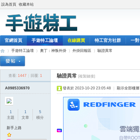
設為首頁
收藏本站
官網首頁
手遊特工論壇
在線購買
特工官方社群
一對
手遊特工論壇
奧丁：神叛外掛
外掛回報區
驗證異常
驗證異常
查看:
1447
|
回覆:
1
[複製鏈接]
最
»
›
›
›
A0985336970
發表於 2023-10-20 23:05:48
|
顯示全部樓層
1
1
5
主題
文章
積分
新手上路