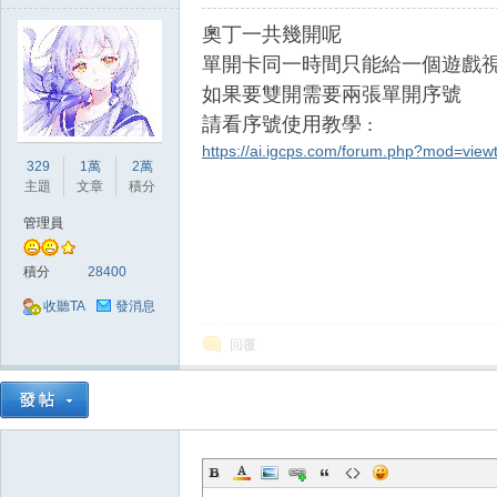
奧丁一共幾開呢
單開卡同一時間只能給一個遊戲
如果要雙開需要兩張單開序號
請看序號使用教學 :
https://ai.igcps.com/forum.php?mod=vie
329
1萬
2萬
戲
主題
文章
積分
管理員
積分
28400
收聽TA
發消息
回覆
外