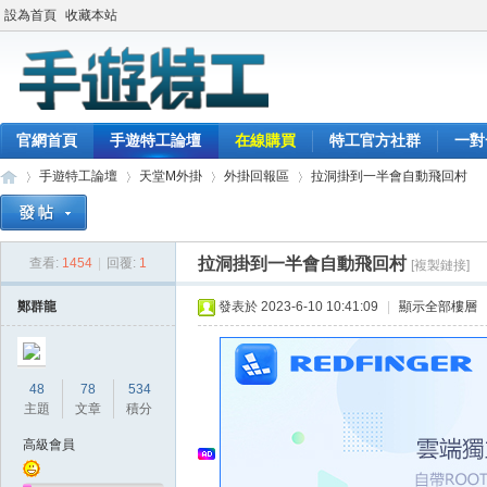
設為首頁
收藏本站
官網首頁
手遊特工論壇
在線購買
特工官方社群
一對
手遊特工論壇
天堂M外掛
外掛回報區
拉洞掛到一半會自動飛回村
拉洞掛到一半會自動飛回村
查看:
1454
|
回覆:
1
[複製鏈接]
最
»
›
›
›
鄭群龍
發表於 2023-6-10 10:41:09
|
顯示全部樓層
48
78
534
主題
文章
積分
高級會員