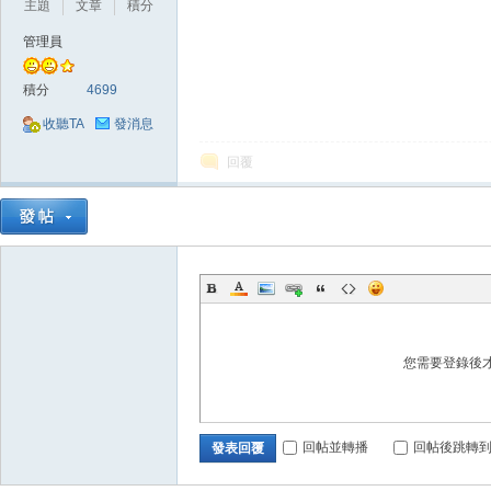
主題
文章
積分
管理員
積分
4699
收聽TA
發消息
回覆
戲
您需要登錄後
外
回帖並轉播
回帖後跳轉
發表回覆