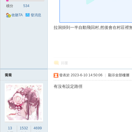
好
積分
534
收聽TA
發消息
拉洞掛到一半自動飛回村,然後會在村莊裡無
的
回覆
喬喬
發表於 2023-6-10 14:50:06
|
顯示全部樓層
有沒有設定路徑
遊
13
1532
4699