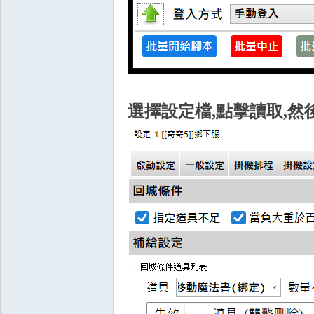
O
選擇設定檔,點擊讀取,
M