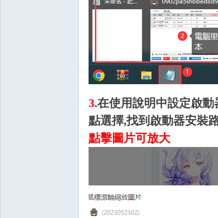
堂
3.
在使用說明中設定啟動
點選擇,找到
啟動器
安裝路
點擊圖片可放大
M