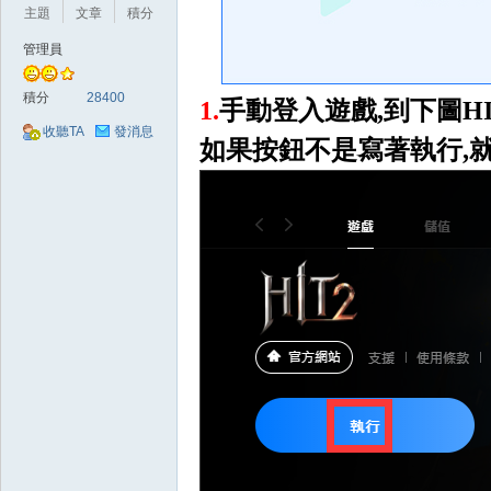
好
主題
文章
積分
管理員
積分
28400
1.
手動登入遊戲,到下圖H
收聽TA
發消息
如果按鈕不是寫著執行,
的
遊