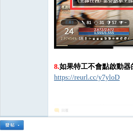
外
8.
如果特工不會點啟動器的
掛,
https://reurl.cc/y7yloD
回覆
王