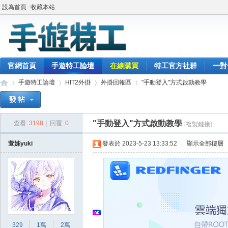
設為首頁
收藏本站
官網首頁
手遊特工論壇
在線購買
特工官方社群
一對
手遊特工論壇
HIT2外掛
外掛回報區
"手動登入"方式啟動教學
"手動登入"方式啟動教學
查看:
3198
|
回覆:
0
[複製鏈接]
最
»
›
›
›
萱姊yuki
發表於 2023-5-23 13:33:52
|
顯示全部樓層
329
1萬
2萬