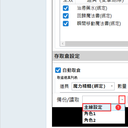
王
權
之