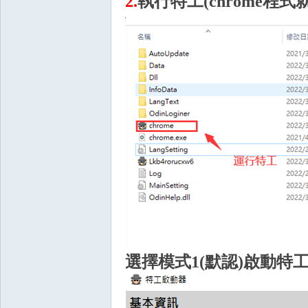
2.
執行特工(chrome程式
掛|
天
選擇模式1(默認)啟動特