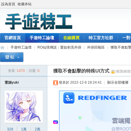
設為首頁
收藏本站
官網首頁
手遊特工論壇
在線購買
特工官方社群
一對
手遊特工論壇
RO仙境傳說：愛如初見外掛
外掛回報區
獲取不會點擊
獲取不會點擊的特殊UI方式
查看:
1470
|
回覆:
0
[複製鏈接
最
»
›
›
›
萱姊yuki
發表於 2022-12-6 18:24:41
|
顯示全部樓層
329
1萬
2萬