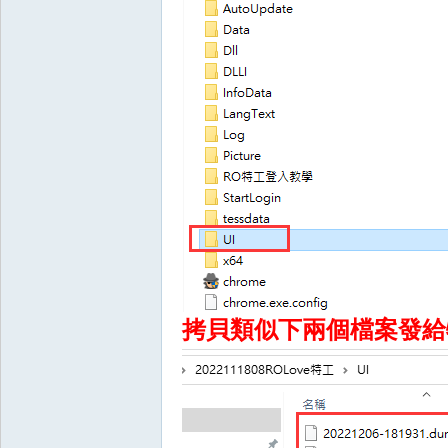
典
版
拷貝類似下兩個檔案發給
外