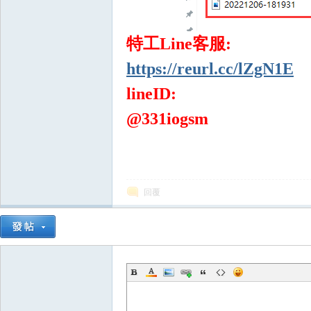
特工Line客服:
https://reurl.cc/lZgN1E
lineID:
掛,
@331iogsm
回覆
天