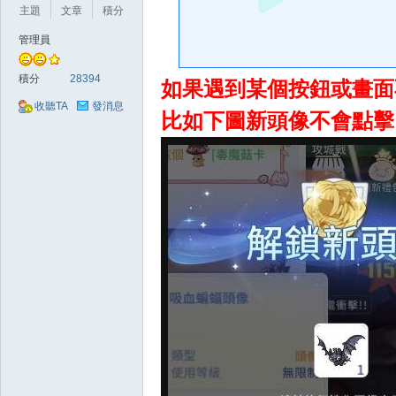
好
主題
文章
積分
管理員
積分
28394
如果遇到某個按鈕或畫面
收聽TA
發消息
比如下圖新頭像不會點擊
的
遊