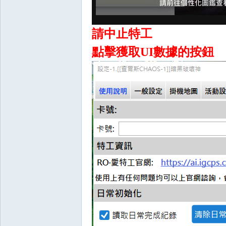
請中止特工
點擊獲取UI數據的按鈕
戲
外