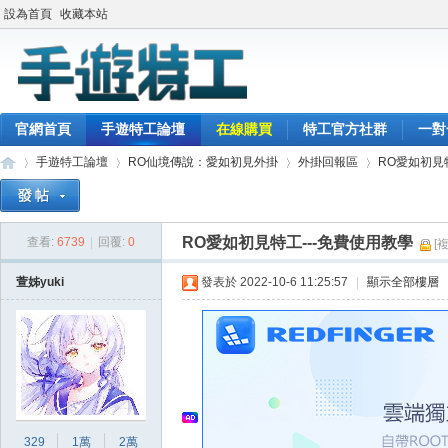
設為首頁
收藏本站
官網首頁
手遊特工論壇
在線購買
特工官方社群
一對
手遊特工論壇
RO仙境傳說：愛如初見外掛
外掛回報區
RO愛如初見
RO愛如初見特工---免費使用教學
查看:
6739
|
回覆:
0
[
最
»
›
›
›
萱姊yuki
發表於 2022-10-6 11:25:57
|
顯示全部樓層
329
1萬
2萬