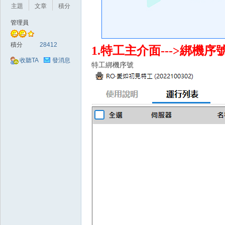
好
主題
文章
積分
管理員
積分
28412
1.特工主介面--->綁機
收聽TA
發消息
特工綁機序號
的
遊