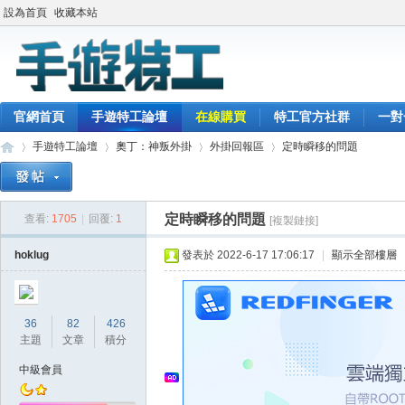
設為首頁
收藏本站
官網首頁
手遊特工論壇
在線購買
特工官方社群
一對
手遊特工論壇
奧丁：神叛外掛
外掛回報區
定時瞬移的問題
定時瞬移的問題
查看:
1705
|
回覆:
1
[複製鏈接]
最
»
›
›
›
hoklug
發表於 2022-6-17 17:06:17
|
顯示全部樓層
36
82
426
主題
文章
積分
中級會員