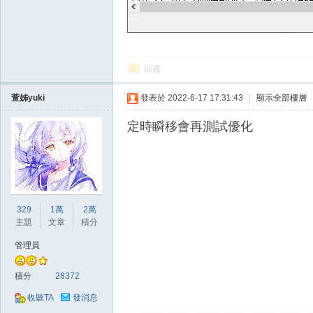
典
回覆
萱姊yuki
發表於 2022-6-17 17:31:43
|
顯示全部樓層
定時瞬移會再測試優化
版
329
1萬
2萬
主題
文章
積分
管理員
積分
28372
外
收聽TA
發消息