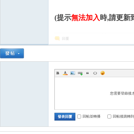
(提示
無法加入
時,請更新
回覆
戲
您需要登錄後
外
回帖並轉播
回帖後跳轉
發表回覆