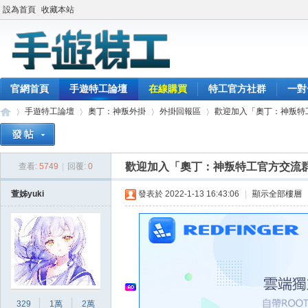
設為首頁
收藏本站
官網首頁
手遊特工論壇
在線購買
特工官方社群
一對
手遊特工論壇
奧丁：神叛外掛
外掛回報區
歡迎加入「奧丁：神叛特工
歡迎加入「奧丁：神叛特工官方交流
查看:
5749
|
回覆:
0
最
»
›
›
›
萱姊yuki
發表於 2022-1-13 16:43:06
|
顯示全部樓層
329
1萬
2萬