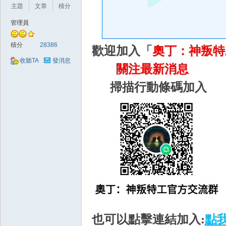
好
主題
文章
積分
管理員
積分
28386
歡迎加入「
奧丁：神叛特
收聽TA
發消息
關注最新消息
掃描行動條碼加入
的
遊
也可以點擊連結加入:
點