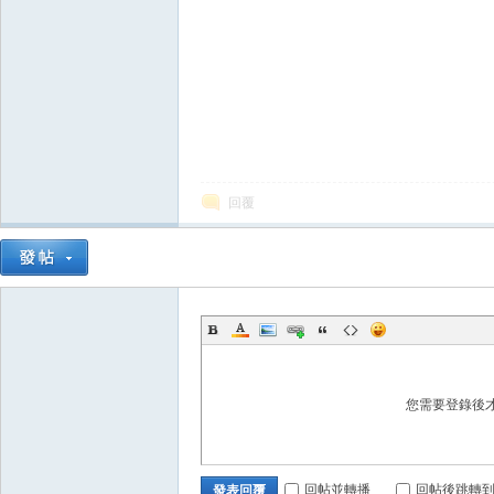
掛|
回覆
天
您需要登錄後
回帖並轉播
回帖後跳轉
發表回覆