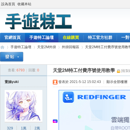
設為首頁
收藏本站
官網首頁
手遊特工論壇
在線購買
特工官方社群
一對
手遊特工論壇
天堂2M外掛
外掛回報區
天堂2M特工付費序號使用教
天堂2M特工付費序號使用教學
查看:
6793
|
回覆:
0
[複製
最
»
›
›
›
萱姊yuki
發表於 2021-5-12 15:02:43
|
顯示全部樓層
329
1萬
2萬