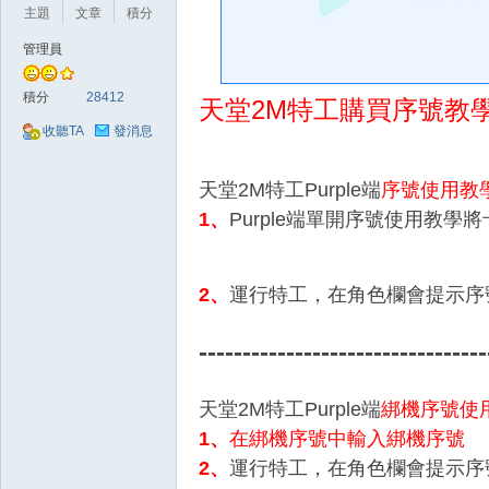
好
主題
文章
積分
管理員
積分
28412
天堂2M特工購買序號教
收聽TA
發消息
天堂2M特工Purple端
序號使用教
1、
Purple端單開序號使用教學
將
的
2、
運行特工，在角色欄會提示序
---------------------------------
天堂2M特工Purple端
綁機序號使
1、
在綁機序號中輸入綁機序號
遊
2、
運行特工，在角色欄會提示序