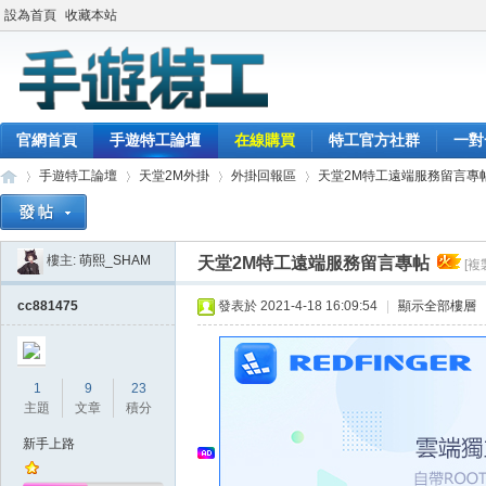
設為首頁
收藏本站
官網首頁
手遊特工論壇
在線購買
特工官方社群
一對
手遊特工論壇
天堂2M外掛
外掛回報區
天堂2M特工遠端服務留言專
樓主:
萌熙_SHAM
天堂2M特工遠端服務留言專帖
[複
最
»
›
›
›
cc881475
發表於 2021-4-18 16:09:54
|
顯示全部樓層
1
9
23
主題
文章
積分
新手上路