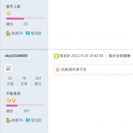
新手上路
積分
23
掛|
收聽TA
發消息
sky14146655
發表於 2021-4-15 19:42:04
|
顯示全部樓層
此帖僅作者可見
31
76
287
主題
文章
積分
天
中級會員
積分
287
收聽TA
發消息