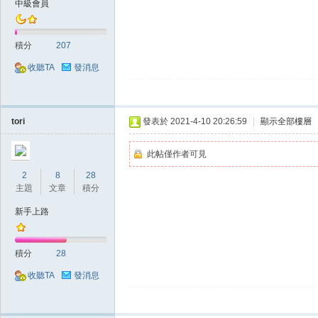
中級會員
典
積分
207
收聽TA
發消息
tori
發表於 2021-4-10 20:26:59
|
顯示全部樓層
版
此帖僅作者可見
2
8
28
主題
文章
積分
新手上路
積分
28
收聽TA
發消息
外