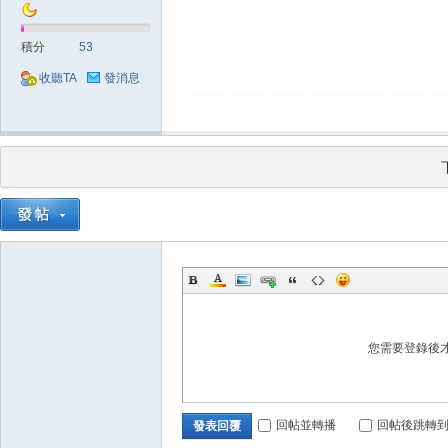
積分
53
收聽TA
發消息
堂
M
您需要登錄後
回帖並轉播
回帖後跳轉
發表回覆