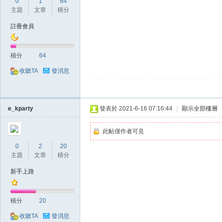
0
1
64
主題
文章
積分
註冊會員
堂
積分
64
收聽TA
發消息
e_kparty
發表於 2021-6-16 07:16:44
|
顯示全部樓層
經
此帖僅作者可見
0
2
20
主題
文章
積分
新手上路
積分
20
收聽TA
發消息