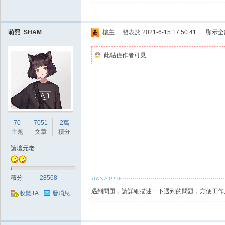
典
萌熙_SHAM
樓主
|
發表於 2021-6-15 17:50:41
|
顯示全
此帖僅作者可見
版
70
7051
2萬
主題
文章
積分
論壇元老
積分
28568
遇到問題，請詳細描述一下遇到的問題，方便工作
收聽TA
發消息
外