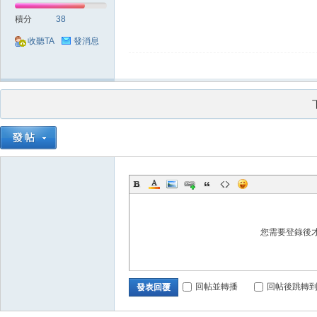
奧
積分
38
收聽TA
發消息
丁
您需要登錄後
回帖並轉播
回帖後跳轉
發表回覆
神