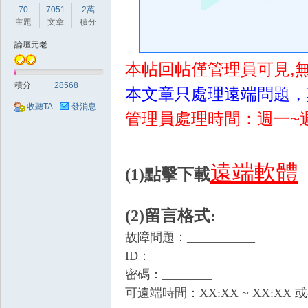
好
70
7051
2萬
主題
文章
積分
論壇元老
本帖回帖僅管理員可見,
積分
28568
本文章只處理遠端問題，
收聽TA
發消息
管理員處理時間：週一~週六的
的
遠端軟體
(1)點擊下載
(2)留言格式:
故障問題：___________
ID：_________
密碼：________
遊
可遠端時間：XX:XX ~ XX:XX