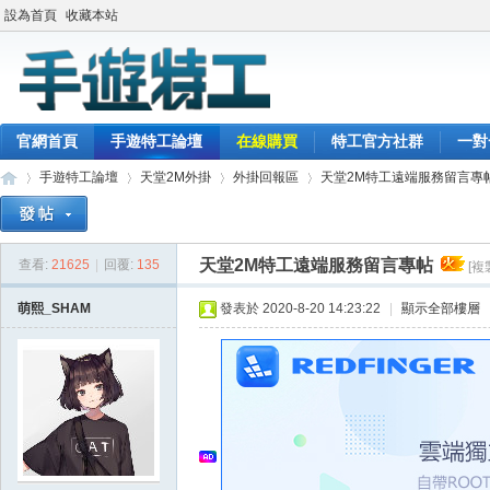
設為首頁
收藏本站
官網首頁
手遊特工論壇
在線購買
特工官方社群
一對
手遊特工論壇
天堂2M外掛
外掛回報區
天堂2M特工遠端服務留言專
天堂2M特工遠端服務留言專帖
查看:
21625
|
回覆:
135
[複
最
»
›
›
›
萌熙_SHAM
發表於 2020-8-20 14:23:22
|
顯示全部樓層