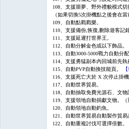
108、支援噩夢、野外禮貌模式
（如果切換5次掛機點之後會在當
O
109、自動點戳戳樂。
110、支援備份,恢復,刪除遊客記
111、支援延遲打世界王。
112、自動分解金色或以下飾品。
113、自動3000-5000戰力自動
114、支援勇猛副本內回城前先
115、自動PVP自動換技能頁。
【
116、支援死亡大於 X 次停止掛
M
117、自動世界貿易。
118、自動抽取免費光源石、文
119、支援領地自動捐獻文物。
120、自動領地自動釣魚。
121、自動世界貿易自動製作貿易
122、自動重複討伐可選擇倍數。