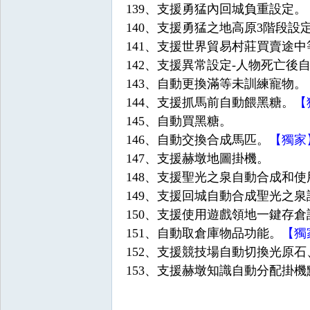
139、支援勇猛內回城負重設定。
140、支援勇猛之地高原3階段設
141、支援世界貿易村莊買賣途
142、支援異常設定-人物死亡後
143、自動更換滿等未訓練寵物。
144、支援抓馬前自動餵黑糖。
【
145、自動買黑糖。
憶
146、自動交換合成馬匹。
【獨家
147、支援赫墩地圖掛機。
148、支援聖光之泉自動合成和使
149、支援回城自動合成聖光之泉
150、支援使用遊戲領地一鍵存倉
151、自動取倉庫物品功能。
【獨
152、支援競技場自動切換光原
外
153、支援赫墩知識自動分配掛