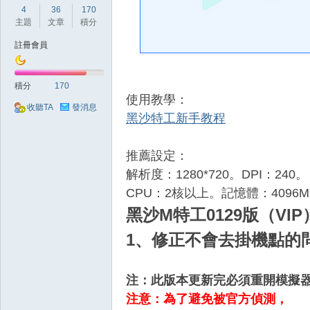
好
4
36
170
主題
文章
積分
註冊會員
積分
170
使用教學：
收聽TA
發消息
黑沙特工新手教程
的
推薦設定：
解析度：1280*720。DPI：240。
CPU：2核以上。記憶體：4096
黑沙M特工0129版（VI
1、修正不會去掛機點的
遊
注：此版本更新完必須重開模擬
注意：為了避免被官方偵測，