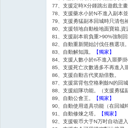
77、支援定時X分鍾跳出遊戲主畫
78、支援藥水小於N不進入副本
79、支援勇猛副本回城時只清包
80、支援領地自動檢地面寶箱,資
81、支援副本前負重>90%強制
82、自動重新開始討伐任務選項
叛
83、自動解知識。
【獨家】
84、支援人數小於n不進入噩夢
85、支援死亡次數過多不再進入
86、支援自動古代奖励倍数。
87、支援當背包空格剩餘N的回
88、支援組隊功能。（支援勇猛
89、自動公會王。
【獨家】
外
90、自動使用道具功能（在回城
91、自動修煉之塔。
【獨家】
92、支援银币大于N万时自动进