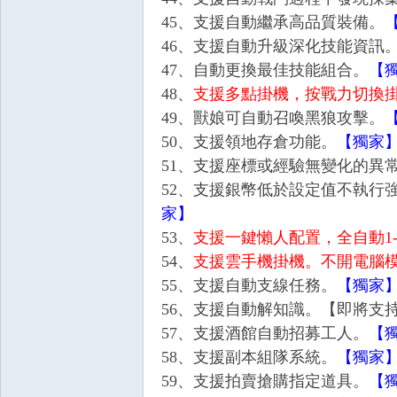
45、支援自動繼承高品質裝備。
46、支援自動升級深化技能資訊
外
47、自動更換最佳技能組合。
【
48、
支援多點掛機，按戰力切換
49、獸娘可自動召喚黑狼攻擊。
50、支援領地存倉功能。
【獨家
51、支援座標或經驗無變化的異
52、支援銀幣低於設定值不執行
家】
掛,
53、
支援一鍵懶人配置，全自動1-
54、
支援雲手機掛機。不開電腦模
55、支援自動支線任務。
【獨家
56、支援自動解知識。【即將支
57、支援酒館自動招募工人。
【
58、支援副本組隊系統。
【獨家
59、支援拍賣搶購指定道具。
【