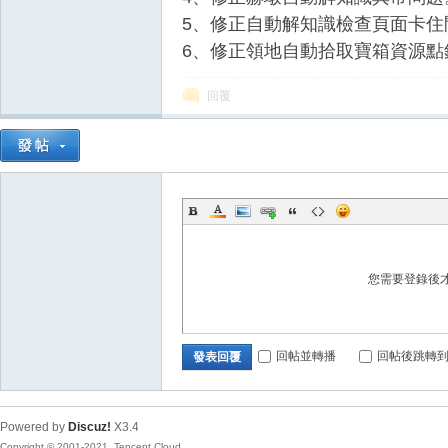
5、修正自動解知識檢查頁面卡住
6、修正領地自動拾取寶箱資源點
回覆
您需要登錄後
回帖並轉播
回帖後跳轉
發表回覆
Powered by
Discuz!
X3.4
Copyright © 2001-2021, Tencent Cloud.