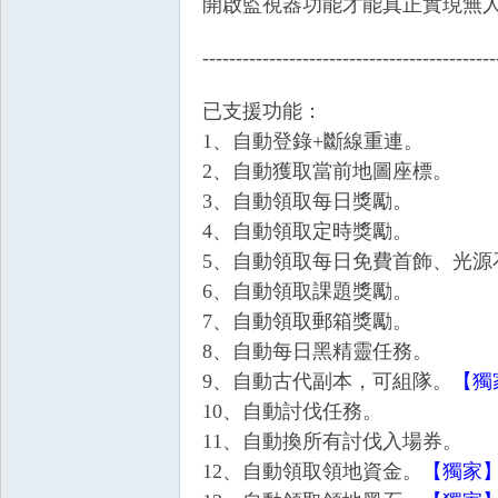
開啟監視器功能才能真正實現無
典
--------------------------------------------
已支援功能：
1、自動登錄+斷線重連。
2、自動獲取當前地圖座標。
3、自動領取每日獎勵。
4、自動領取定時獎勵。
版
5、自動領取每日免費首飾、光源
6、自動領取課題獎勵。
7、自動領取郵箱獎勵。
8、自動每日黑精靈任務。
9、自動古代副本，可組隊。
【獨
10、自動討伐任務。
11、自動換所有討伐入場券。
外
12、自動領取領地資金。
【獨家