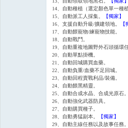
13、自動領取領地黑石。
【獨家
14、自動種植（選定顏色單一種
15、自動派工人採集。
【獨家】
16、支援自動升級/擴建領地。
【
17、自動餵寵物/練寵物技能。
18、自動戰鬥。
掛,
19、自動重複地圖野外石頭循環
20、自動單點掛機。
21、自動回城購買血藥。
22、自動負重/血藥不足回城。
23、自動回程賣戰利品/裝備。
24、自動餵黑精靈。
25、自動合成水晶、合成光原石
26、自動強化武器防具。
天
27、自動購買種子。
28、自動勇猛副本。
【獨家】
29、自動主線任務以及故事任務