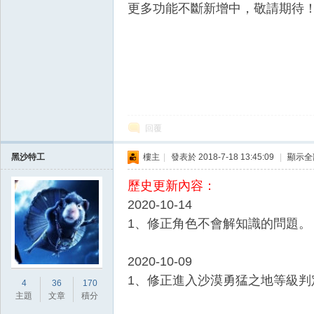
更多功能不斷新增中，敬請期待
掛,
回覆
黑沙特工
樓主
|
發表於 2018-7-18 13:45:09
|
顯示全
歷史更新內容：
2020-10-14
1、修正角色不會解知識的問題。
R
2020-10-09
1、修正進入沙漠勇猛之地等級判
4
36
170
主題
文章
積分