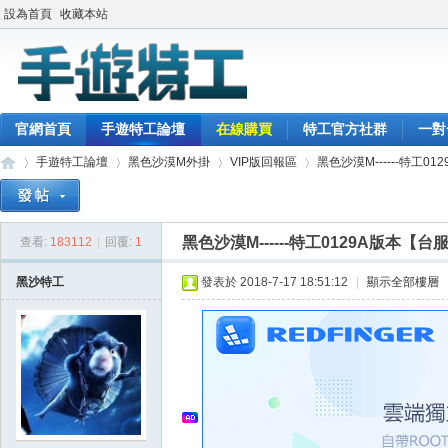
設為首頁
收藏本站
官網首頁
手遊特工論壇
在線購買
特工官方社群
一對
手遊特工論壇
黑色沙漠M外掛
VIP版回報區
黑色沙漠M------特工012
黑色沙漠M------特工0129A版本【台
查看:
183112
|
回覆:
1
最
»
›
›
›
黑沙特工
發表於 2018-7-17 18:51:12
|
顯示全部樓層