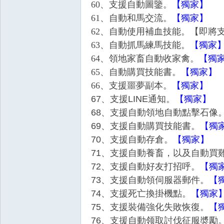
60、支援自動圖鑒。
【獨家】
奧
61、自動和馬交流。
【獨家】
62、自動使用補血技能。
【即將
63、自動抓馬練馬技能。
【獨家
64、領地家畜自動收家禽。
【獨
65、自動購買技能書。
【獨家】
66、支援噩夢副本。
【獨家】
67、支援LINE通知。
【獨家】
丁
68、支援自動領地自動點擊石像
69、支援自動購買技能書。
【獨
70、支援自動存倉。
【獨家】
71、支援自動養畜，以及自動買
72、支援自動好友打招呼。
【獨
73、支援自動領伺服器郵件。
【
74、支援死亡換掛機點。
【獨家
75、支援裝備強化失敗恢復。
【
神
76、支援自動领取討伐征服奬勵