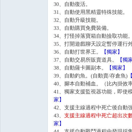
30、自動復活。
31、自動使用黑精靈特殊技能。
32、自動升級技能。
33、自動購買免費裝備。
堂
34、打怪掉落寶箱自動撿取功能
35、打開遊戲聊天設定暫停運行
36、自動打世界王。
【獨家】
37、自動交易所販賣道具。
【獨
38、自動薩卡圖副本。
【獨家】
39、自動釣魚。(自動賣/存倉魚)
40、腳本自動補血。（比內掛效
41、獨家支援監視器功能，即使
M
家】
42、支援主線過程中死亡後自動
43、
支援主線過程中死亡超出次
家】
44、支援自動戰鬥過程中發現採