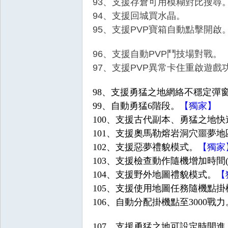
93、支援存倉可用模糊對比搜尋
94、支援回城買水晶。
95、支援PVP寶箱自動點擊開啟
96、支援自動PVP鬥技場對戰。
掛,
97、支援PVP異常卡住重啟遊戲
98、支援勇猛之地網絡不穩定彈
99、自動勇猛6階段。
【獨家】
100、支援古代副本、勇猛之地
101、支援奧馬勒熔岩洞穴噩夢
102、支援惡夢禮貌模式。
【獨家
103、支援檢查動作隨機增加時間
R
104、支援野外地圖禮貌模式。
【
105、支援使用地圖任務隨機點掛
106、自動分配掛機點至3000戰力
107、支援勇猛之地可設定時間進