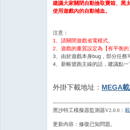
建議大家關閉自動撿取寶箱、黑
使用遊戲內的自動補血。
注意：
1、請關閉遊戲省電模式。
戲
2、遊戲的畫質設定為【有平衡的
3、由於遊戲本身bug，部分任
4、新帳號跑主線的話，建議點一
MEGA
外掛下載地址
：
--------------------------------------------
外
黑沙特工模擬器監測器V2.0.0：
載
更新內容：
修復已知問題。