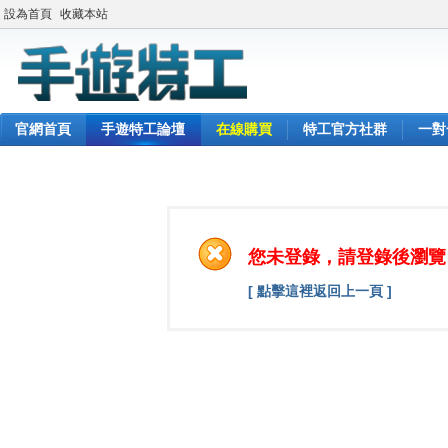
設為首頁
收藏本站
官網首頁
手遊特工論壇
在線購買
特工官方社群
一對
您未登錄，請登錄後瀏覽
[ 點擊這裡返回上一頁 ]