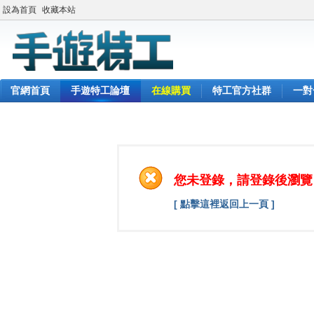
設為首頁
收藏本站
官網首頁
手遊特工論壇
在線購買
特工官方社群
一對
您未登錄，請登錄後瀏覽
[ 點擊這裡返回上一頁 ]