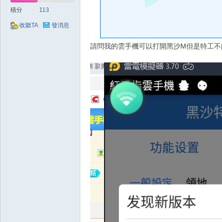
好
積分
113
收聽TA
發消息
請問我的雲手機可以打開黑沙M但是特工不
的
遊