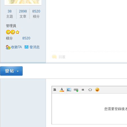
38
2898
8520
堂
主題
文章
積分
管理員
積分
8520
收聽TA
發消息
回覆
經
您需要登錄後