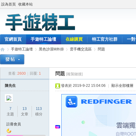
設為首頁
收藏本站
官網首頁
手遊特工論壇
在線購買
特工官方社群
一對
手遊特工論壇
黑色沙漠M外掛
雲手機交流區
問題
問題
查看:
2600
|
回覆:
1
[複製鏈接]
最
»
›
›
›
陳先生
發表於 2019-9-22 15:04:06
|
顯示全部樓層
7
13
113
主題
文章
積分
註冊會員