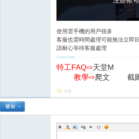
使用雲手機的用戶很多
客服也需時間處理可能無法立即
請耐心等待客服處理
掛,
特工FAQ⇨
天堂M
教學⇨
爬文
截
回覆
天