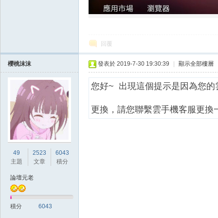
回覆
掛|
櫻桃沫沫
發表於 2019-7-30 19:30:39
|
顯示全部樓層
您好~ 出現這個提示是因為您的
更換，請您聯繫雲手機客服更換
天
49
2523
6043
主題
文章
積分
論壇元老
積分
6043