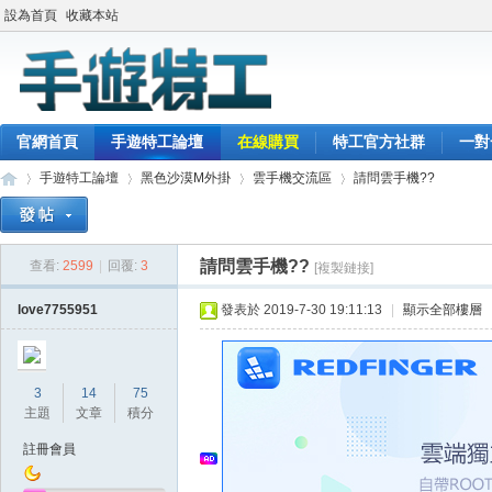
設為首頁
收藏本站
官網首頁
手遊特工論壇
在線購買
特工官方社群
一對
手遊特工論壇
黑色沙漠M外掛
雲手機交流區
請問雲手機??
請問雲手機??
查看:
2599
|
回覆:
3
[複製鏈接]
最
»
›
›
›
love7755951
發表於 2019-7-30 19:11:13
|
顯示全部樓層
3
14
75
主題
文章
積分
註冊會員