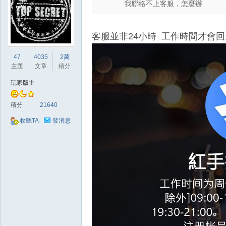
我聯絡不上客服，怎麼辦
典
客服並非24小時 工作時間才會回
47
4035
2萬
主題
文章
積分
玩家版主
版
積分
21640
收聽TA
發消息
外