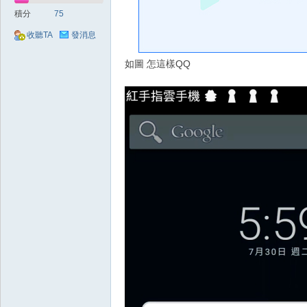
好
積分
75
收聽TA
發消息
如圖 怎這樣QQ
的
遊