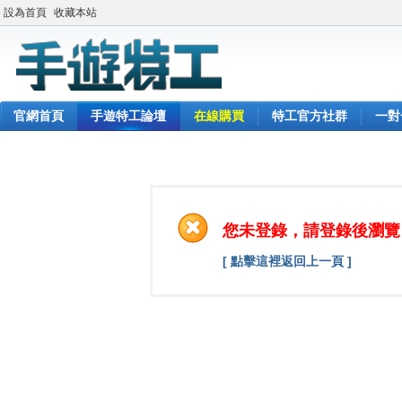
設為首頁
收藏本站
官網首頁
手遊特工論壇
在線購買
特工官方社群
一對
您未登錄，請登錄後瀏覽
[ 點擊這裡返回上一頁 ]