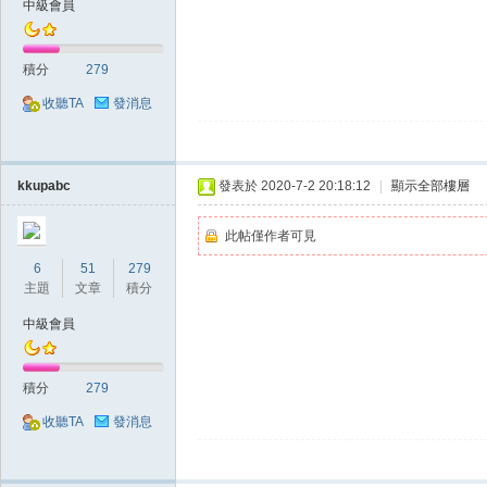
中級會員
典
積分
279
收聽TA
發消息
kkupabc
發表於 2020-7-2 20:18:12
|
顯示全部樓層
版
此帖僅作者可見
6
51
279
主題
文章
積分
中級會員
積分
279
收聽TA
發消息
外