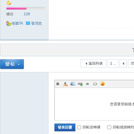
積分
128
收聽TA
發消息
堂
返回列表
1 ...
3
M
您需要登錄後
回帖並轉播
回帖後跳轉
發表回覆