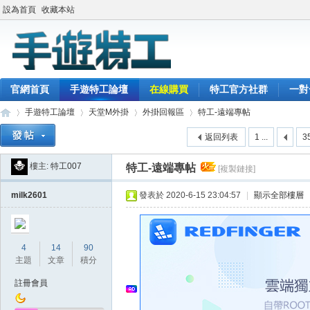
設為首頁
收藏本站
官網首頁
手遊特工論壇
在線購買
特工官方社群
一對
手遊特工論壇
天堂M外掛
外掛回報區
特工-遠端專帖
返回列表
1 ...
3
樓主:
特工007
特工-遠端專帖
[複製鏈接]
最
»
›
›
›
milk2601
發表於 2020-6-15 23:04:57
|
顯示全部樓層
4
14
90
主題
文章
積分
註冊會員