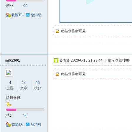
好
積分
90
收聽TA
發消息
此帖僅作者可見
的
milk2601
發表於 2020-6-16 21:23:44
|
顯示全部樓層
此帖僅作者可見
4
14
90
主題
文章
積分
註冊會員
積分
90
遊
收聽TA
發消息