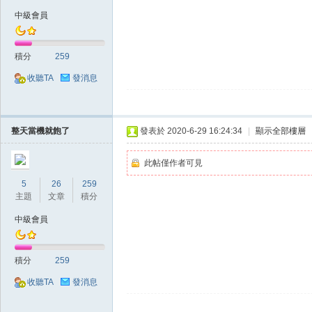
中級會員
積分
259
掛|
收聽TA
發消息
整天當機就飽了
發表於 2020-6-29 16:24:34
|
顯示全部樓層
此帖僅作者可見
5
26
259
主題
文章
積分
天
中級會員
積分
259
收聽TA
發消息