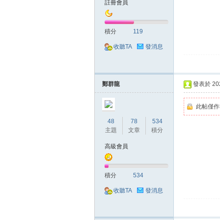
註冊會員
典
積分
119
收聽TA
發消息
鄭群龍
發表於 2020
版
此帖僅作
48
78
534
主題
文章
積分
高級會員
積分
534
收聽TA
發消息
外