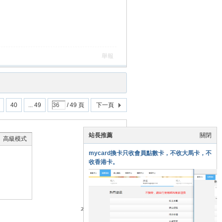
舉報
40
... 49
/ 49 頁
下一頁
站長推薦
關閉
高級模式
mycard換卡只收會員點數卡，不收大馬卡，不
收香港卡。
本版積分規則