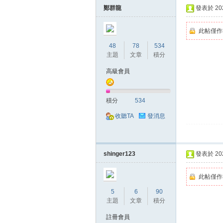
鄭群龍
發表於 2020
此帖僅作
48
78
534
主題
文章
積分
高級會員
掛,
積分
534
收聽TA
發消息
shinger123
發表於 2020
此帖僅作
天
5
6
90
主題
文章
積分
註冊會員