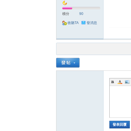
積分
90
收聽TA
發消息
堂
M
發表回覆