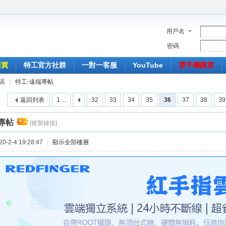
用戶名
密碼
購買
特工官方社群
一對一客服
YouTube
雲手機購買
區
特工-遠端專帖
返回列表
1 ...
32
33
34
35
36
37
38
39
專帖
[複製鏈接]
›
-2-4 19:28:47
|
顯示全部樓層