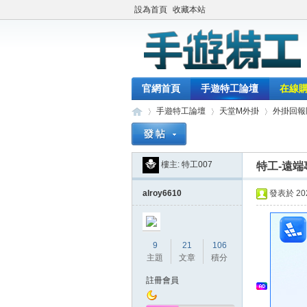
設為首頁
收藏本站
官網首頁
手遊特工論壇
在線
手遊特工論壇
天堂M外掛
外掛回報
樓主:
特工007
特工-遠端
最
»
›
›
alroy6610
發表於 2020
9
21
106
主題
文章
積分
註冊會員