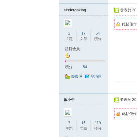
skeletonking
發表於 2020
堂
此帖僅作
2
17
54
主題
文章
積分
註冊會員
積分
54
收聽TA
發消息
經
藍小牛
發表於 2020
此帖僅作
7
16
119
主題
文章
積分