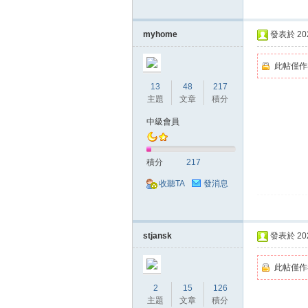
myhome
發表於 2020
此帖僅作
13
48
217
主題
文章
積分
戲
中級會員
積分
217
收聽TA
發消息
stjansk
發表於 2020
外
此帖僅作
2
15
126
主題
文章
積分