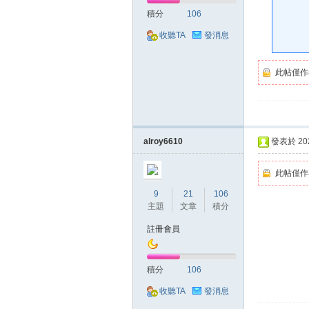
好
積分
106
收聽TA
發消息
此帖僅作
的
alroy6610
發表於 2020
此帖僅作
9
21
106
主題
文章
積分
註冊會員
積分
106
遊
收聽TA
發消息