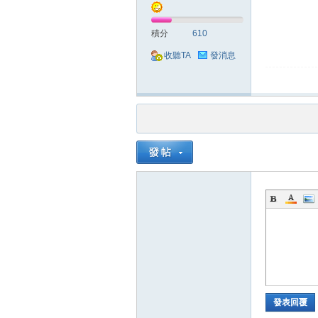
積分
610
收聽TA
發消息
堂
M
發表回覆