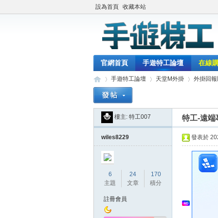
設為首頁
收藏本站
官網首頁
手遊特工論壇
在線
手遊特工論壇
天堂M外掛
外掛回報
樓主:
特工007
特工-遠端
最
»
›
›
wiles8229
發表於 2020
6
24
170
主題
文章
積分
註冊會員