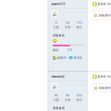
popo7177
發表於 2020
此帖僅作
9
53
773
主題
文章
積分
高級會員
掛,
積分
773
收聽TA
發消息
nbeety31
發表於 2020
此帖僅作
天
46
90
610
主題
文章
積分
高級會員