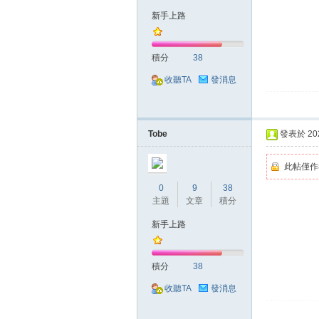
新手上路
積分
38
掛|
收聽TA
發消息
Tobe
發表於 2020
此帖僅作
0
9
38
主題
文章
積分
天
新手上路
積分
38
收聽TA
發消息