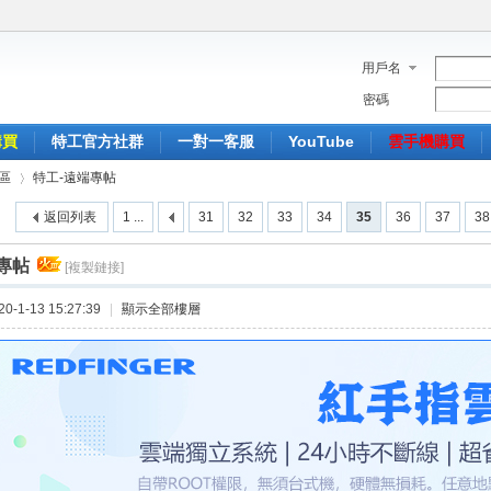
用戶名
密碼
購買
特工官方社群
一對一客服
YouTube
雲手機購買
區
特工-遠端專帖
返回列表
1 ...
31
32
33
34
35
36
37
38
專帖
[複製鏈接]
›
-1-13 15:27:39
|
顯示全部樓層