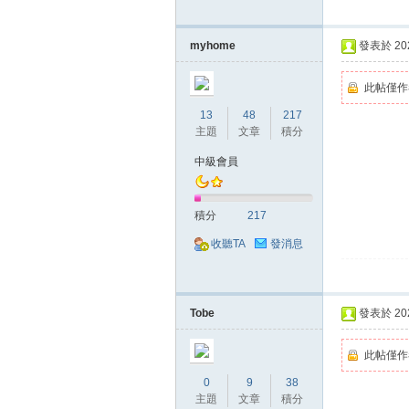
myhome
發表於 2020
此帖僅作
13
48
217
主題
文章
積分
戲
中級會員
積分
217
收聽TA
發消息
Tobe
發表於 2020
外
此帖僅作
0
9
38
主題
文章
積分