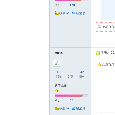
好
積分
170
收聽TA
發消息
此帖僅作
的
taurus
發表於 2020
此帖僅作
0
1
42
主題
文章
積分
新手上路
積分
42
遊
收聽TA
發消息