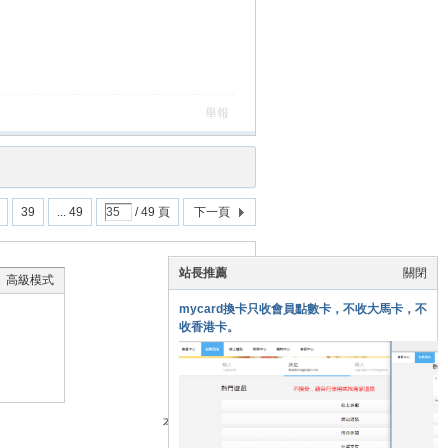
舉報
39
... 49
/ 49 頁
下一頁
站長推薦
關閉
高級模式
mycard換卡只收會員點數卡，不收大馬卡，不
收香港卡。
本版積分規則