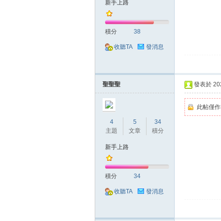
新手上路
典
積分
38
收聽TA
發消息
聖聖聖
發表於 2020
版
此帖僅作
4
5
34
主題
文章
積分
新手上路
積分
34
收聽TA
發消息
外