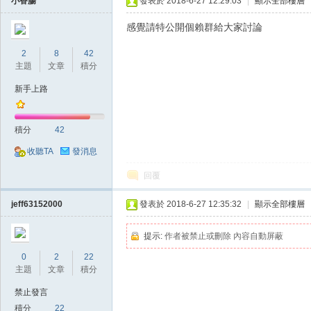
小香腸
發表於 2018-6-27 12:29:03
|
顯示全部樓層
感覺請特公開個賴群給大家討論
2
8
42
主題
文章
積分
掛|
新手上路
積分
42
收聽TA
發消息
回覆
jeff63152000
發表於 2018-6-27 12:35:32
|
顯示全部樓層
天
提示:
作者被禁止或刪除 內容自動屏蔽
0
2
22
主題
文章
積分
禁止發言
積分
22