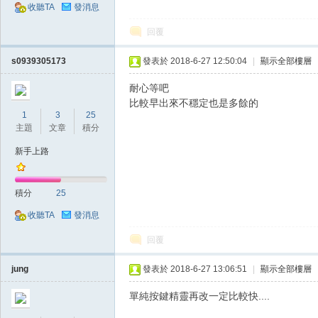
收聽TA
發消息
回覆
s0939305173
發表於 2018-6-27 12:50:04
|
顯示全部樓層
耐心等吧
比較早出來不穩定也是多餘的
掛,
1
3
25
主題
文章
積分
新手上路
積分
25
收聽TA
發消息
回覆
天
jung
發表於 2018-6-27 13:06:51
|
顯示全部樓層
單純按鍵精靈再改一定比較快....