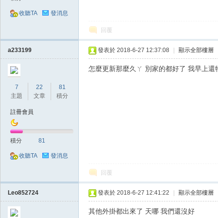
收聽TA
發消息
堂
回覆
a233199
發表於 2018-6-27 12:37:08
|
顯示全部樓層
怎麼更新那麼久ㄚ 別家的都好了 我早上還特
7
22
81
主題
文章
積分
註冊會員
經
積分
81
收聽TA
發消息
回覆
Leo852724
發表於 2018-6-27 12:41:22
|
顯示全部樓層
其他外掛都出來了 天哪 我們還沒好