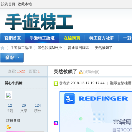
設為首頁
收藏本站
官網首頁
手遊特工論壇
在線購買
特工官方社群
一對
手遊特工論壇
黑色沙漠M外掛
普通版回報區
突然被鎖了
突然被鎖了
查看:
1522
|
回覆:
1
[複製鏈接]
最
»
›
›
›
開心牛奶糖
發表於 2018-12-17 19:17:44
|
顯示全部樓層
12
26
124
主題
文章
積分
註冊會員