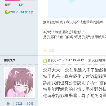
好
積分
124
收聽TA
發消息
無言被鎖帳號了我沒開不法也乖乖的掛網
3小時上線整理沒想到被鎖了
是偵測不法程式的嗎?還是偵測到使用模擬
的
回覆
櫻桃沫沫
發表於 2018-12-17 19:20:12
|
顯示全部樓層
您好大大~ 您如果進入不了遊戲
特工也是一直在優化，建議您關
詳細我們也有公告說明了唷~ 被
特別能理解您的心情，另外野外
遊
他玩家錄影檢舉喔，為了避免引
49
2523
6043