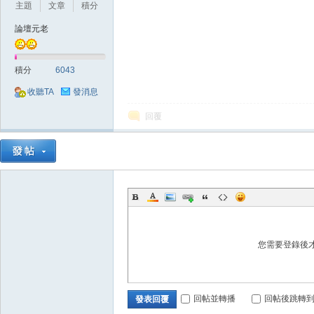
主題
文章
積分
論壇元老
積分
6043
收聽TA
發消息
戲
回覆
您需要登錄後
外
回帖並轉播
回帖後跳轉
發表回覆