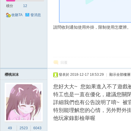
好
積分
12
收聽TA
發消息
請問收到通知使用外掛，限制使用怎麼辨。
的
回覆
櫻桃沫沫
發表於 2018-12-17 18:53:29
|
顯示全部樓層
您好大大~ 您如果進入不了遊戲
特工也是一直在優化，建議您關
詳細我們也有公告說明了唷~ 被
特別能理解您的心情，另外野外
遊
他玩家錄影檢舉喔
49
2523
6043