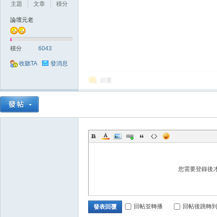
主題
文章
積分
論壇元老
積分
6043
收聽TA
發消息
戲
回覆
您需要登錄後
外
回帖並轉播
回帖後跳轉
發表回覆