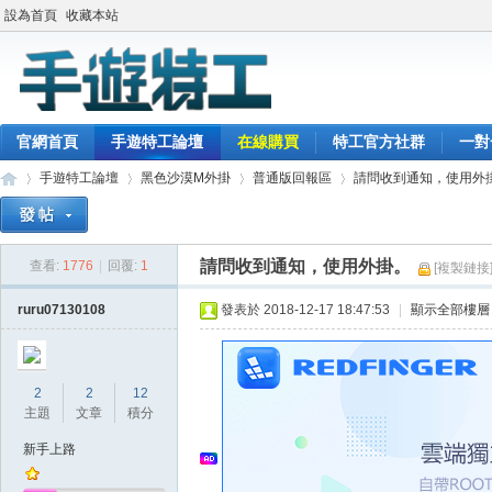
設為首頁
收藏本站
官網首頁
手遊特工論壇
在線購買
特工官方社群
一對
手遊特工論壇
黑色沙漠M外掛
普通版回報區
請問收到通知，使用外
請問收到通知，使用外掛。
查看:
1776
|
回覆:
1
[複製鏈接
最
»
›
›
›
ruru07130108
發表於 2018-12-17 18:47:53
|
顯示全部樓層
2
2
12
主題
文章
積分
新手上路