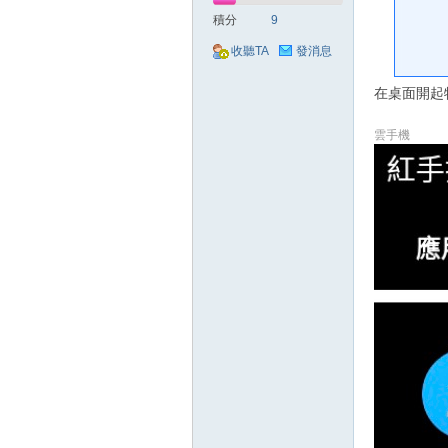
好
積分
9
收聽TA
發消息
在桌面開起
雲手機
的
遊