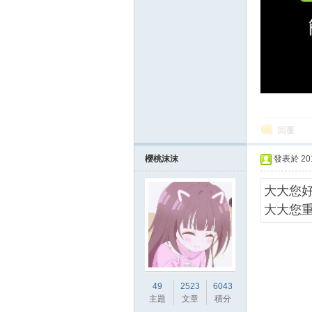
堂
回覆
櫻桃沫沫
發表於 2018
經
大大您
大大您
49
2523
6043
主題
文章
積分