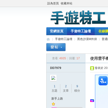
設為首頁
收藏本站
官網首頁
手遊特工論壇
在線
手遊特工論壇
黑色沙漠M外掛
普通
使用雲手機
查看:
4935
|
回覆:
17
最
»
›
›
DD7979
發表於 2018
1
2
9
主題
文章
積分
新手上路