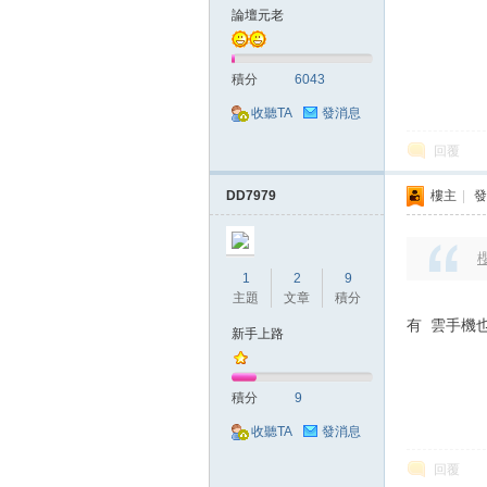
典
論壇元老
積分
6043
收聽TA
發消息
回覆
DD7979
樓主
|
發
版
櫻
1
2
9
主題
文章
積分
有 雲手機
新手上路
積分
9
收聽TA
發消息
外
回覆