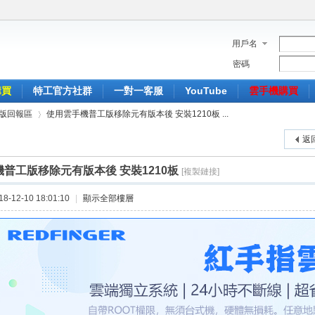
用戶名
密碼
購買
特工官方社群
一對一客服
YouTube
雲手機購買
版回報區
使用雲手機普工版移除元有版本後 安裝1210板 ...
返
普工版移除元有版本後 安裝1210板
[複製鏈接]
›
-12-10 18:01:10
|
顯示全部樓層