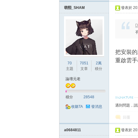
萌熙_SHAM
發表於 2018
D
掛,
把安裝的
重啟雲手
70
7051
2萬
主題
文章
積分
論壇元老
積分
28548
遇到問題，請
收聽TA
發消息
天
回覆
a0684811
發表於 2018