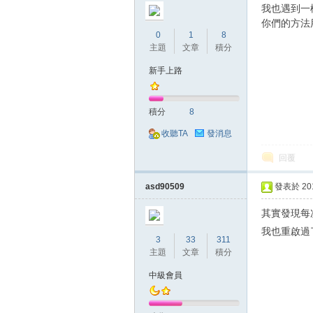
我也遇到一
你們的方法
0
1
8
主題
文章
積分
新手上路
堂
積分
8
收聽TA
發消息
回覆
asd90509
發表於 2018
其實發現每
M
我也重啟過
3
33
311
主題
文章
積分
中級會員