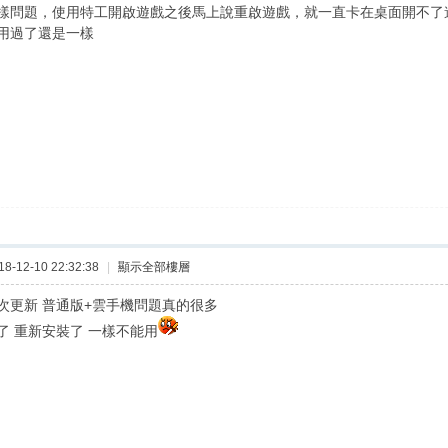
樣問題，使用特工開啟遊戲之後馬上說重啟遊戲，就一直卡在桌面開不了
用過了還是一樣
-12-10 22:32:38
|
顯示全部樓層
次更新 普通版+雲手機問題真的很多
了 重新安裝了 一樣不能用