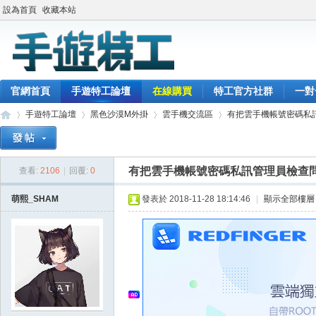
設為首頁
收藏本站
官網首頁
手遊特工論壇
在線購買
特工官方社群
一對
手遊特工論壇
黑色沙漠M外掛
雲手機交流區
有把雲手機帳號密碼私訊
有把雲手機帳號密碼私訊管理員檢查
查看:
2106
|
回覆:
0
最
»
›
›
›
萌熙_SHAM
發表於 2018-11-28 18:14:46
|
顯示全部樓層