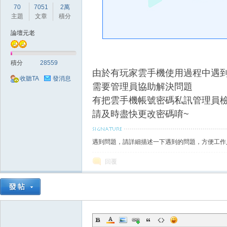
好
70
7051
2萬
主題
文章
積分
論壇元老
積分
28559
由於有玩家雲手機使用過程中遇
收聽TA
發消息
需要管理員協助解決問題
有把雲手機帳號密碼私訊管理員
的
請及時盡快更改密碼唷~
遇到問題，請詳細描述一下遇到的問題，方便工作
回覆
遊