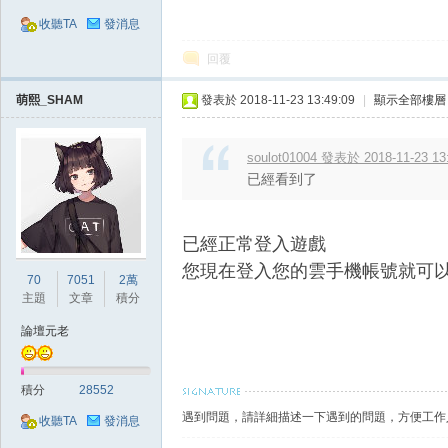
收聽TA
發消息
回覆
萌熙_SHAM
發表於 2018-11-23 13:49:09
|
顯示全部樓層
戲
soulot01004 發表於 2018-11-23 13
已經看到了
已經正常登入遊戲
您現在登入您的雲手機帳號就可
70
7051
2萬
主題
文章
積分
論壇元老
外
積分
28552
遇到問題，請詳細描述一下遇到的問題，方便工作
收聽TA
發消息