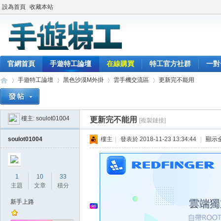
設為首頁
收藏本站
官網首頁
手遊特工論壇
在線購買
特工官方社群
一對
手遊特工論壇
黑色沙漠M外掛
雲手機交流區
更新完不能用
樓主:
soulot01004
更新完不能用
[複製鏈接]
最
»
›
›
›
soulot01004
樓主
|
發表於 2018-11-23 13:34:44
|
顯示
1
10
33
主題
文章
積分
新手上路