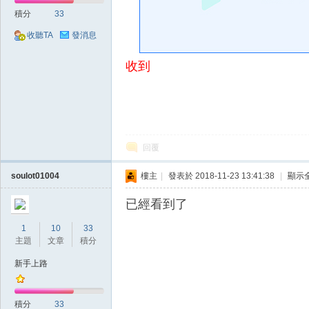
好
積分
33
收聽TA
發消息
收到
的
回覆
soulot01004
樓主
|
發表於 2018-11-23 13:41:38
|
顯示
已經看到了
1
10
33
主題
文章
積分
新手上路
遊
積分
33