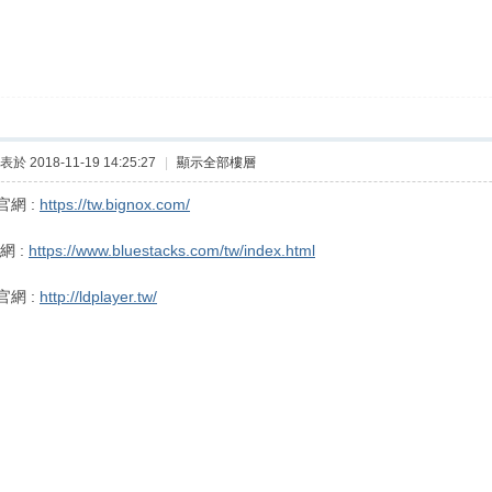
表於 2018-11-19 14:25:27
|
顯示全部樓層
網 :
https://tw.bignox.com/
網 :
https://www.bluestacks.com/tw/index.html
網 :
http://ldplayer.tw/