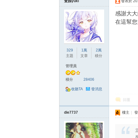
萱姊yuki
發表於 2018
感謝大大
在這幫您
戲
329
1萬
2萬
主題
文章
積分
管理員
積分
28406
收聽TA
發消息
回覆
外
die7737
樓主
|
發
萱