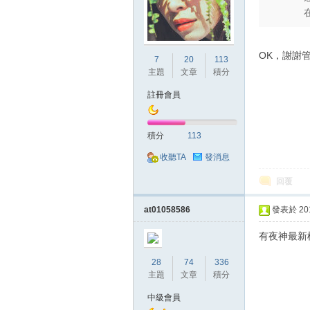
OK，謝謝
7
20
113
掛|
主題
文章
積分
註冊會員
積分
113
收聽TA
發消息
回覆
at01058586
發表於 2018
天
有夜神最新
28
74
336
主題
文章
積分
中級會員