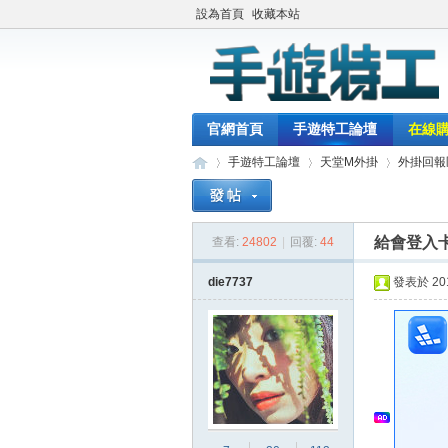
設為首頁
收藏本站
官網首頁
手遊特工論壇
在線
手遊特工論壇
天堂M外掛
外掛回報
給會登入
查看:
24802
|
回覆:
44
最
»
›
›
die7737
發表於 2018