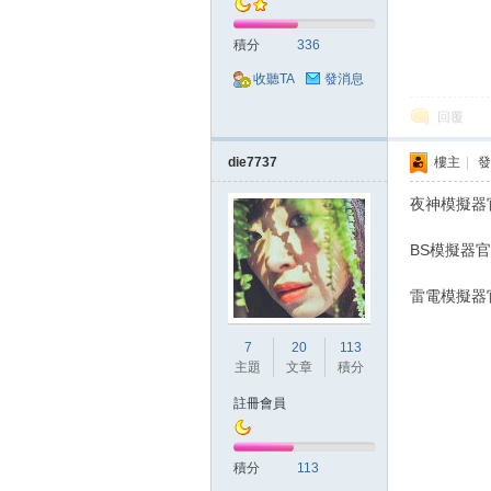
積分
336
堂
收聽TA
發消息
回覆
die7737
樓主
|
發
夜神模擬器官
BS模擬器官
經
雷電模擬器官
7
20
113
主題
文章
積分
註冊會員
積分
113