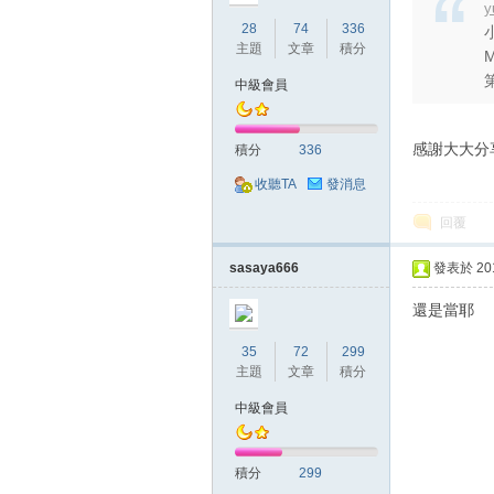
y
28
74
336
主題
文章
積分
第
中級會員
感謝大大分
積分
336
掛,
收聽TA
發消息
回覆
sasaya666
發表於 2018
還是當耶
35
72
299
主題
文章
積分
天
中級會員
積分
299