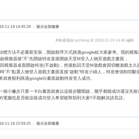
-11-19 14:45:29
|
顯示全部樓層
本帖最後由 yucheng 於 2018-11-19 14:46 編輯
治標方法不必重新安裝，開啟順序方式跳過google給大家參考。我的模擬器
重啟模擬器後"不"先開啟特攻直接開啟天堂M登入人物至遊戲主畫面，
跳回模擬器桌面開啟特攻(不啟動)，然後點回天堂M遊戲會因切離遊戲太久
這時"不"點選人物登入遊戲主畫面直接"啟動"特攻小綠人，特攻會強制切斷
利跳過google白畫面啟動特攻登入成功。
一個小撇步只要一卡白畫面就會以這樣步驟開啟，幾乎都能成功還沒失敗
的電腦也是否能這樣成功登入希望能幫助到大家!!不能解決請見諒。
-11-19 15:59:25
|
顯示全部樓層