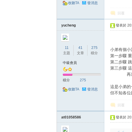
典
收聽TA
發消息
回覆
yucheng
發表於 2018
11
41
275
小弟有個小
主題
文章
積分
第一步驟 
版
第二步驟 
中級會員
第三步驟 
再來就會順
積分
275
這是小弟的
收聽TA
發消息
但不知各位
回覆
at01058586
發表於 2018
外