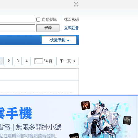
自動登錄
找回密碼
登錄
立即註冊
快捷導航
天堂：經典版特工專頁
1
2
3
4
/ 4 頁
下一頁