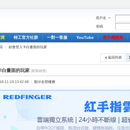
用戶名
密碼
購買
特工官方社群
一對一客服
YouTube
雲手機購買
區
給會登入卡白畫面的玩家
返回列表
卡白畫面的玩家
[複製鏈接]
›
-11-19 13:42:48
|
顯示全部樓層