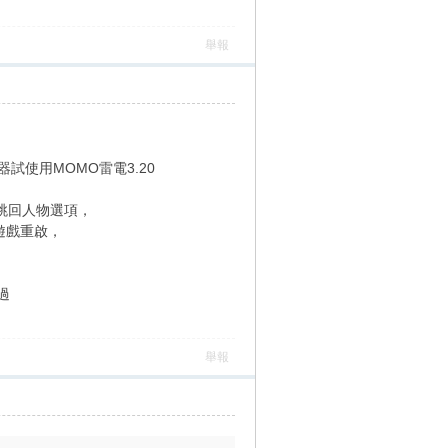
舉報
試使用MOMO雷電3.20
跳回人物選項，
遊戲重啟，
過
舉報