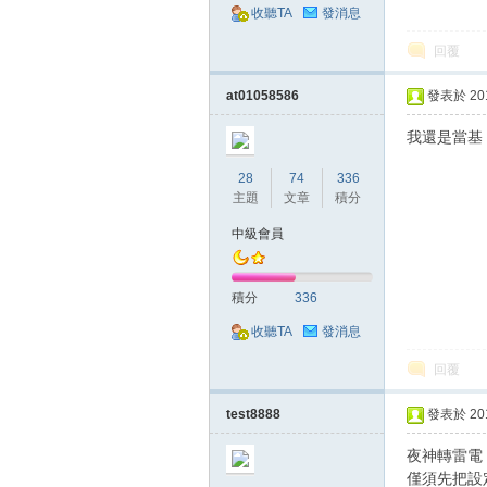
收聽TA
發消息
回覆
at01058586
發表於 2018
堂
我還是當基
28
74
336
主題
文章
積分
中級會員
積分
336
收聽TA
發消息
M
回覆
test8888
發表於 2018
夜神轉雷電
僅須先把設