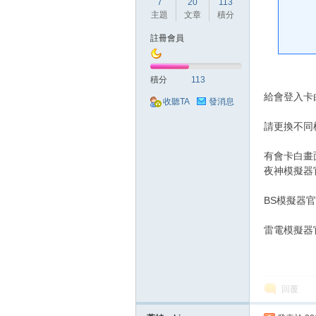
好
7
20
113
主題
文章
積分
註冊會員
積分
113
給會登入卡
收聽TA
發消息
請更換不同
的
有會卡白畫
夜神模擬器官
BS模擬器官
雷電模擬器官
遊
回覆