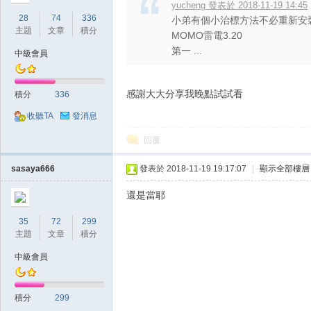
yucheng 發表於 2018-11-19 14:45
28
74
336
小弟有個小治標方法不必重新安裝
主題
文章
積分
MOMO雷電3.20
第一 ...
中級會員
感謝大大分享我晚點試試看
積分
336
掛,
收聽TA
發消息
回覆
sasaya666
發表於 2018-11-19 19:17:07
|
顯示全部樓層
還是當耶
35
72
299
主題
文章
積分
天
中級會員
積分
299