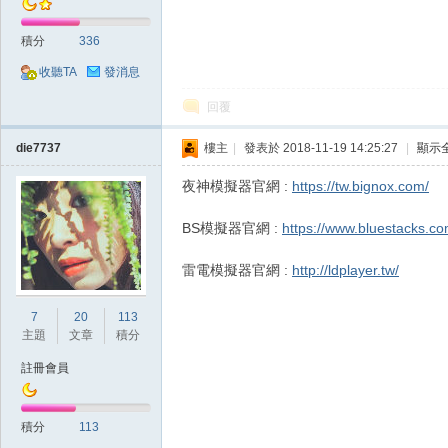
積分
336
堂
收聽TA
發消息
回覆
die7737
樓主
|
發表於 2018-11-19 14:25:27
|
顯示
夜神模擬器官網 :
https://tw.bignox.com/
BS模擬器官網 :
https://www.bluestacks.co
經
雷電模擬器官網 :
http://ldplayer.tw/
7
20
113
主題
文章
積分
註冊會員
積分
113