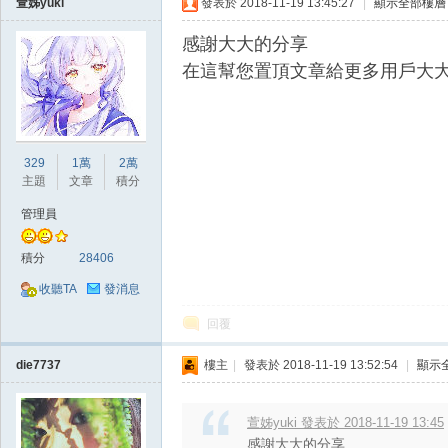
萱姊yuki
發表於 2018-11-19 13:45:27
|
顯示全部樓層
感謝大大的分享
在這幫您置頂文章給更多用戶大
戲
329
1萬
2萬
主題
文章
積分
管理員
積分
28406
收聽TA
發消息
回覆
外
die7737
樓主
|
發表於 2018-11-19 13:52:54
|
顯示
萱姊yuki 發表於 2018-11-19 13:45
感謝大大的分享