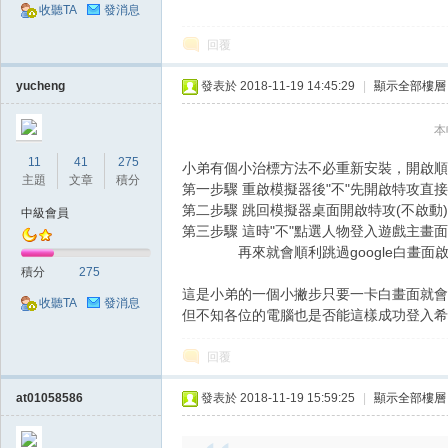
典
收聽TA
發消息
回覆
yucheng
發表於 2018-11-19 14:45:29
|
顯示全部樓層
本
11
41
275
小弟有個小治標方法不必重新安裝，開啟順序方
主題
文章
積分
第一步驟 重啟模擬器後"不"先開啟特攻直
版
第二步驟 跳回模擬器桌面開啟特攻(不啟
中級會員
第三步驟 這時"不"點選人物登入遊戲主畫
再來就會順利跳過google白畫面啟
積分
275
這是小弟的一個小撇步只要一卡白畫面就會
收聽TA
發消息
但不知各位的電腦也是否能這樣成功登入希
回覆
at01058586
發表於 2018-11-19 15:59:25
|
顯示全部樓層
外