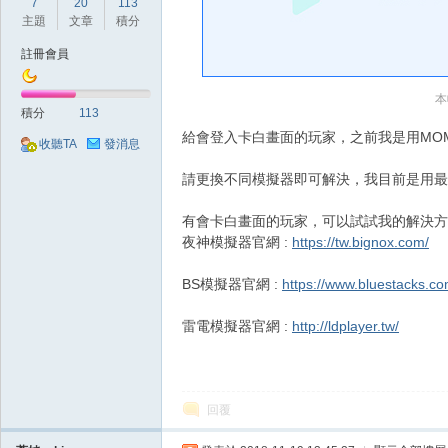
好
7
20
113
主題
文章
積分
註冊會員
本
積分
113
給會登入卡白畫面的玩家，之前我是用MOM
收聽TA
發消息
請更換不同模擬器即可解決，我目前是用最
的
有會卡白畫面的玩家，可以試試我的解決方
夜神模擬器官網 :
https://tw.bignox.com/
BS模擬器官網 :
https://www.bluestacks.co
雷電模擬器官網 :
http://ldplayer.tw/
遊
回覆