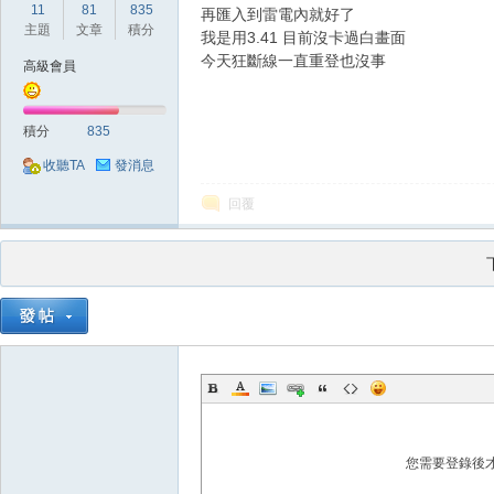
11
81
835
再匯入到雷電內就好了
主題
文章
積分
我是用3.41 目前沒卡過白畫面
今天狂斷線一直重登也沒事
高級會員
外
積分
835
收聽TA
發消息
回覆
掛,
您需要登錄後