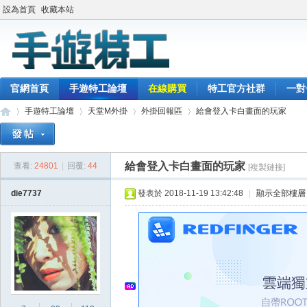
設為首頁
收藏本站
官網首頁
手遊特工論壇
在線購買
特工官方社群
一對
手遊特工論壇
天堂M外掛
外掛回報區
給會登入卡白畫面的玩家
給會登入卡白畫面的玩家
查看:
24801
|
回覆:
44
[複製鏈接]
最
»
›
›
›
die7737
發表於 2018-11-19 13:42:48
|
顯示全部樓層