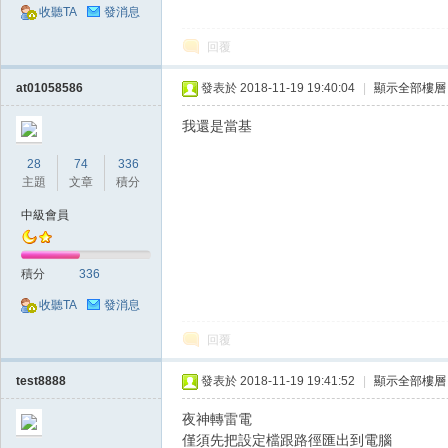
收聽TA
發消息
回覆
at01058586
發表於 2018-11-19 19:40:04
|
顯示全部樓層
堂
我還是當基
28
74
336
主題
文章
積分
中級會員
積分
336
收聽TA
發消息
M
回覆
test8888
發表於 2018-11-19 19:41:52
|
顯示全部樓層
夜神轉雷電
僅須先把設定檔跟路徑匯出到電腦