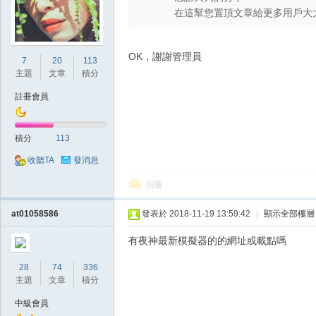
在這幫您置頂文章給更多用戶大
OK，謝謝管理員
7
20
113
掛|
主題
文章
積分
註冊會員
積分
113
收聽TA
發消息
回覆
at01058586
發表於 2018-11-19 13:59:42
|
顯示全部樓層
天
有夜神最新模擬器的的網址或載點嗎
28
74
336
主題
文章
積分
中級會員