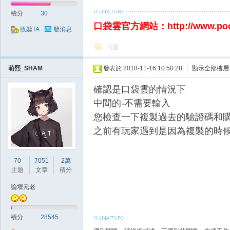
積分
30
口袋雲官方網站：http://www.po
收聽TA
發消息
回覆
萌熙_SHAM
發表於 2018-11-16 10:50:28
|
顯示全部樓層
戲
確認是口袋雲的情況下
中間的
-不需要輸入
您檢查一下複製過去的驗證碼和
之前有玩家遇到是因為複製的時
70
7051
2萬
主題
文章
積分
外
論壇元老
積分
28545