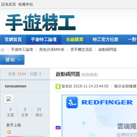
設為首頁
收藏本站
官網首頁
手遊特工論壇
在線購買
特工官方社群
一對
手遊特工論壇
黑色沙漠M外掛
雲手機交流區
啟動碼問題
啟動碼問題
查看:
1944
|
回覆:
2
[複製鏈接]
最
»
›
›
›
torosummer
發表於 2018-11-14 23:44:50
|
顯示全部樓層
3
3
21
主題
文章
積分
新手上路