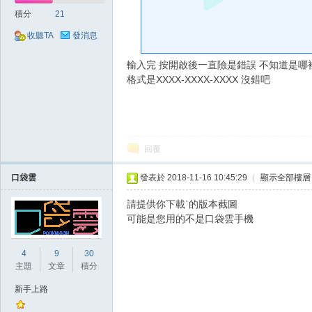
好
積分
21
收聽TA
發消息
輸入完 按開啟後一直險是錯誤 不知道是哪
格式是XXXX-XXXX-XXXX 沒錯吧
的
回覆
口袋雲
發表於 2018-11-16 10:45:29
|
顯示全部樓層
請提供你下載ˋ的版本截圖
可能是您用的不是口袋雲手機
4
9
30
主題
文章
積分
遊
新手上路