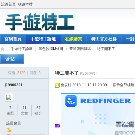
設為首頁
收藏本站
官網首頁
手遊特工論壇
在線購買
特工官方社群
一對
手遊特工論壇
黑色沙漠M外掛
普通版回報區
特工開不了
特工開不了
查看:
2130
|
回覆:
3
[複製鏈接]
最
»
›
›
›
j19960221
發表於 2018-11-13 11:29:09
|
顯示全部樓層
7
11
67
主題
文章
積分
註冊會員