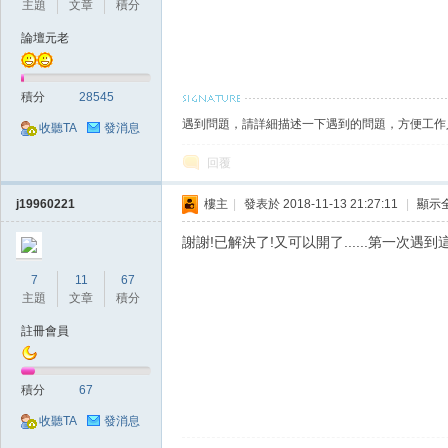
主題
文章
積分
論壇元老
積分
28545
遇到問題，請詳細描述一下遇到的問題，方便工作
收聽TA
發消息
戲
回覆
j19960221
樓主
|
發表於 2018-11-13 21:27:11
|
顯示
謝謝!已解決了!又可以開了......第一次
7
11
67
主題
文章
積分
註冊會員
外
積分
67
收聽TA
發消息