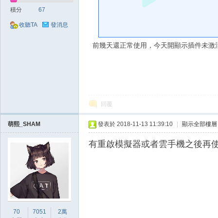
好
積分
67
收聽TA
發消息
前幾天還正常使用，今天開顯示插件未激
的
回覆
萌熙_SHAM
發表於 2018-11-13 11:39:10
|
顯示全部樓層
有重啟模擬器或者雲手機之後再
遊
70
7051
2萬