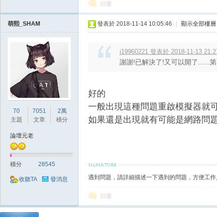
回覆
萌熙_SHAM
發表於 2018-11-14 10:05:46
|
顯示全部樓層
掛|
j19960221 發表於 2018-11-13 21:2
謝謝!已解決了!又可以開了.....
好的
一般出現這種問題重啟模擬器就
70
7051
2萬
如果還是出現就有可能是網路問
主題
文章
積分
論壇元老
天
積分
28545
遇到問題，請詳細描述一下遇到的問題，方便工作
收聽TA
發消息
回覆