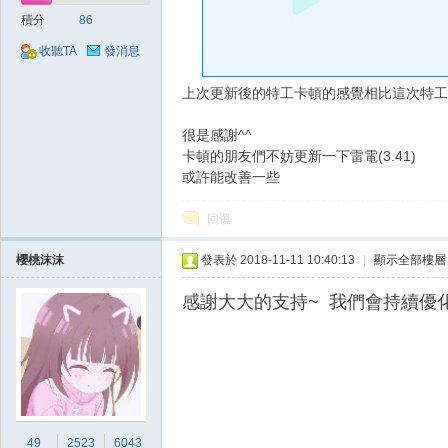
好
積分
86
收聽TA
發消息
上次更新後的特工卡頓的感覺相比這次特工
很是感謝^^
卡頓的朋友們不妨更新一下雷電(3.41)
或許能改善一些
的
回覆
櫻桃沫沫
發表於 2018-11-11 10:40:13
|
顯示全部樓層
感謝大大的支持~ 我們會持續優
遊
49
2523
6043