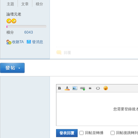
主題
文章
積分
論壇元老
積分
6043
收聽TA
發消息
戲
回覆
外
您需要登錄後
回帖並轉播
回帖後跳轉
發表回覆