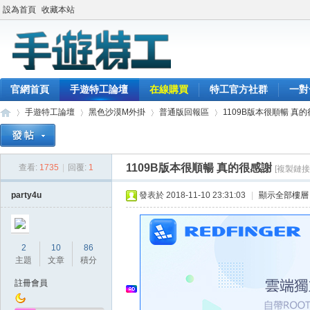
設為首頁
收藏本站
官網首頁
手遊特工論壇
在線購買
特工官方社群
一對
手遊特工論壇
黑色沙漠M外掛
普通版回報區
1109B版本很順暢 真
1109B版本很順暢 真的很感謝
查看:
1735
|
回覆:
1
[複製鏈接
最
»
›
›
›
party4u
發表於 2018-11-10 23:31:03
|
顯示全部樓層
2
10
86
主題
文章
積分
註冊會員