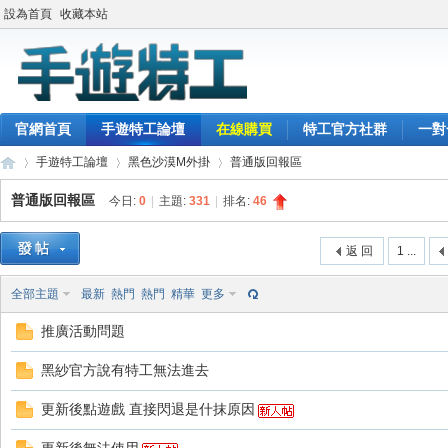
設為首頁
收藏本站
官網首頁
手遊特工論壇
在線購買
特工官方社群
一對
手遊特工論壇
黑色沙漠M外掛
普通版回報區
普通版回報區
今日:
0
|
主題:
331
|
排名:
46
最
»
›
›
返 回
1 ...
全部主題
最新
熱門
熱門
精華
更多
推廣活動問題
黑紗官方說有特工無法進去
更新後點遊戲 直接閃退是什抹原因