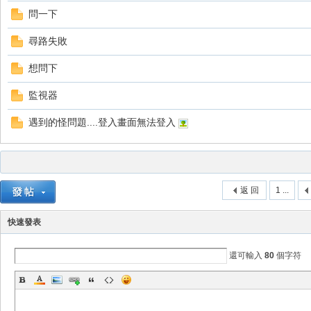
問一下
尋路失敗
想問下
監視器
戲
遇到的怪問題....登入畫面無法登入
返 回
1 ...
快速發表
外
還可輸入
80
個字符