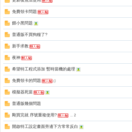
更新後無法使用
好
免費領卡問題
餵小黑問題
普通版不買狗糧了?
新手求教
夜神
的
希望特工程式添加 暫時當機的處理
免費領卡的問題
模擬器死當
普通版幾個問題
剛買完就 序號重複使用?
...
2
遊
開啟特工設定畫面旁邊下方常常反白