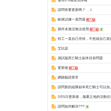
傲塔2-3樓無法掛機
好
請問有要更新嗎？
...
2
歐林試煉一直閃退
插件未激活無法使用
特工一直自己停掉，不然就自己當
艾比諾
的
測試版死亡騎士副本目前問題
更新後
網路驗證異常
請問新的組隊副本死亡騎士可以加
3月5日更新後，拋棄之地的活動任
遊
請問如何解決???