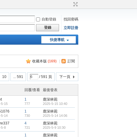
自動登錄
找回密碼
登錄
立即註冊
快捷導航
天堂：經典版特工專頁
收藏本版
(
169
)
|
訂閱
10
... 591
/ 591 頁
下一頁
回覆/查看
最後發表
et
1
鹿深林菀
-5-15
777
2025-5-15 10:40
51076
1
鹿深林菀
-5-14
730
2025-5-14 14:06
re337
4
鹿深林菀
-5-8
721
2025-5-9 10:30
1
鹿深林菀