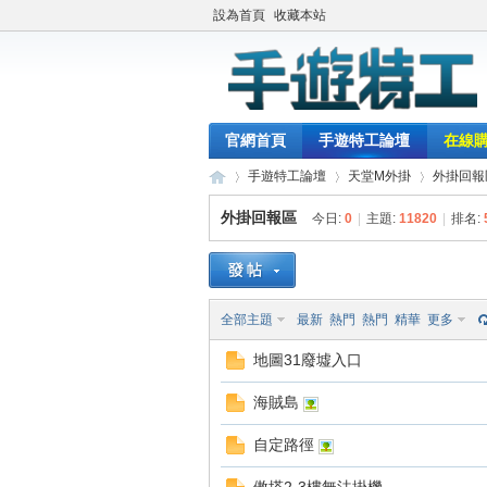
設為首頁
收藏本站
官網首頁
手遊特工論壇
在線
手遊特工論壇
天堂M外掛
外掛回報
外掛回報區
今日:
0
|
主題:
11820
|
排名:
最
»
›
›
全部主題
最新
熱門
熱門
精華
更多
地圖31廢墟入口
海賊島
自定路徑