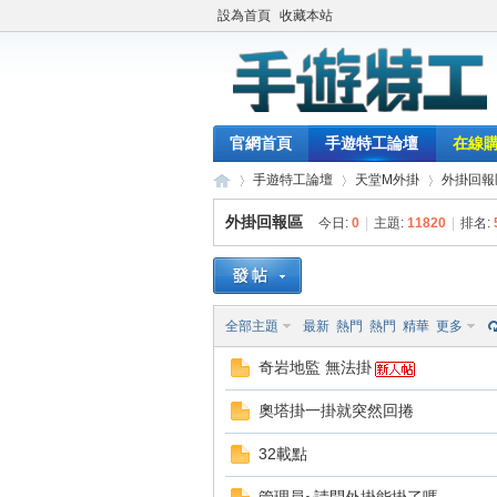
設為首頁
收藏本站
官網首頁
手遊特工論壇
在線
手遊特工論壇
天堂M外掛
外掛回報
外掛回報區
今日:
0
|
主題:
11820
|
排名:
最
»
›
›
全部主題
最新
熱門
熱門
精華
更多
奇岩地監 無法掛
奧塔掛一掛就突然回捲
32載點