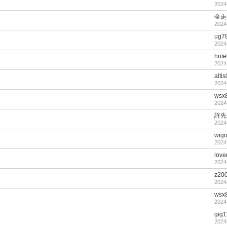
2024
金走
2024
ug7
2024
hote
2024
alti
2024
wsx
2024
許先
2024
wig
2024
love
2024
z20
2024
wsx
2024
gig
2024