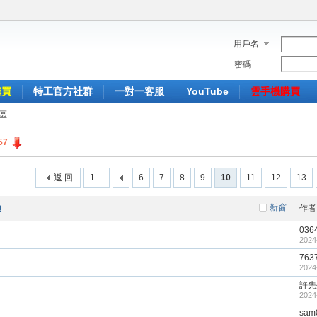
用戶名
密碼
購買
特工官方社群
一對一客服
YouTube
雲手機購買
區
57
返 回
1 ...
6
7
8
9
10
11
12
13
新窗
作者
036
2024
763
2024
許先
2024
sam