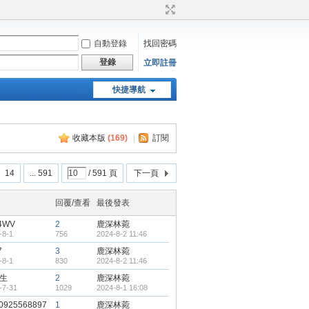
自動登錄
找回密碼
登錄
立即註冊
快捷導航
天堂：經典版特工專頁
收藏本版
(
169
)
|
訂閱
14
... 591
/ 591 頁
下一頁
回覆/查看
最後發表
4WV
2
鹿深林菀
-8-1
756
2024-8-2 11:46
7
3
鹿深林菀
-8-1
830
2024-8-2 11:46
生
2
鹿深林菀
-7-31
1029
2024-8-1 16:08
0925568897
1
鹿深林菀