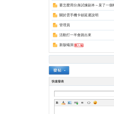
要怎麼用分身試煉副本～杲了一個
關於雲手機卡頓延遲說明
管理員
活動打一半會跳出來
戲
新版蟻洞
快速發表
外