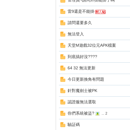
管理員~請問外掛能掛了嗎
好
雷9還是不能掛
請問還要多久
無法登入
天堂M遊戲32位元APK檔案
到底搞好沒????
的
64 32 無法更新
今日更新換角有問題
針對魔劍士被PK
認證服無法選取
你們系統被盜?
...
2
遊
驗証碼