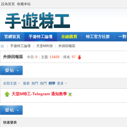
設為首頁
收藏本站
官網首頁
手遊特工論壇
在線購買
特工官方社群
一對
手遊特工論壇
天堂M外掛
外掛回報區
外掛回報區
今日:
0
|
主題:
11820
|
排名:
57
最
»
›
›
全部主題
最新
熱門
熱門
精華
更多
天堂M特工-Telegram 通知教學
快速發表