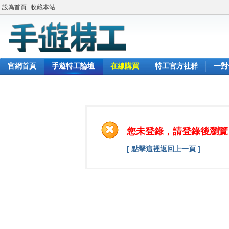
設為首頁
收藏本站
官網首頁
手遊特工論壇
在線購買
特工官方社群
一對
您未登錄，請登錄後瀏覽
[ 點擊這裡返回上一頁 ]