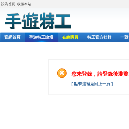
設為首頁
收藏本站
官網首頁
手遊特工論壇
在線購買
特工官方社群
一對
您未登錄，請登錄後瀏覽
[ 點擊這裡返回上一頁 ]