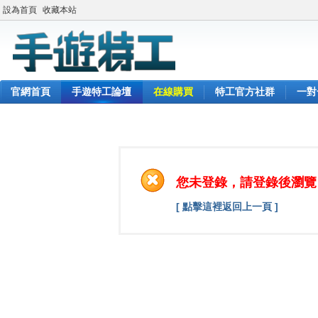
設為首頁
收藏本站
官網首頁
手遊特工論壇
在線購買
特工官方社群
一對
您未登錄，請登錄後瀏覽
[ 點擊這裡返回上一頁 ]