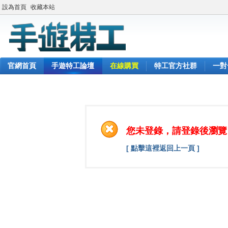
設為首頁
收藏本站
官網首頁
手遊特工論壇
在線購買
特工官方社群
一對
您未登錄，請登錄後瀏覽
[ 點擊這裡返回上一頁 ]