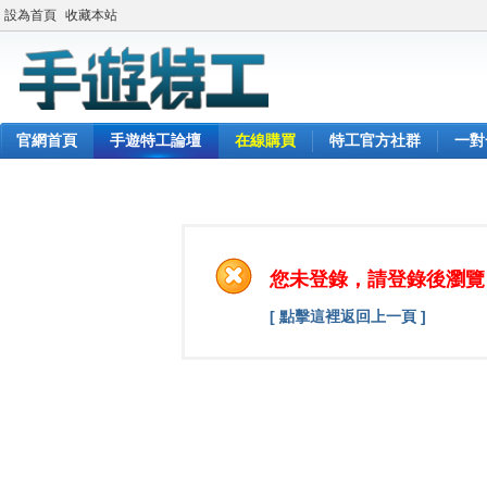
設為首頁
收藏本站
官網首頁
手遊特工論壇
在線購買
特工官方社群
一對
您未登錄，請登錄後瀏覽
[ 點擊這裡返回上一頁 ]