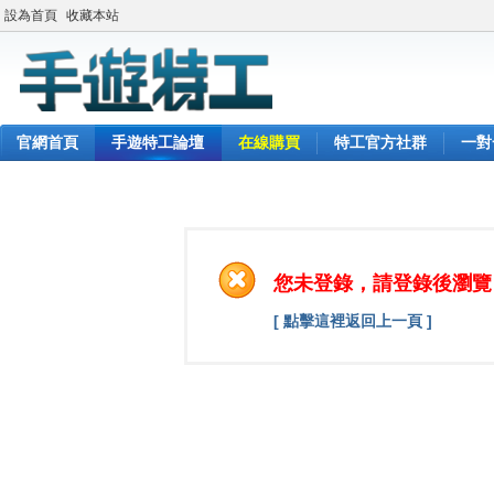
設為首頁
收藏本站
官網首頁
手遊特工論壇
在線購買
特工官方社群
一對
您未登錄，請登錄後瀏覽
[ 點擊這裡返回上一頁 ]