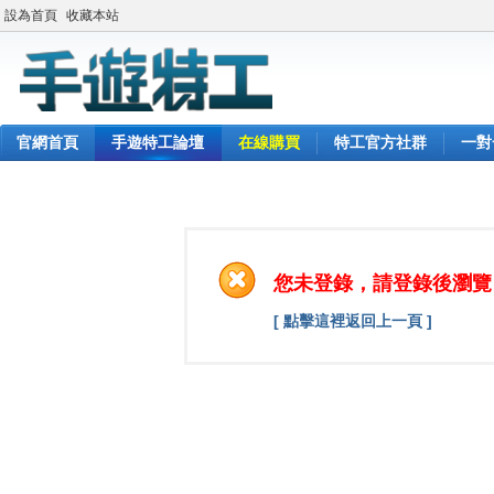
設為首頁
收藏本站
官網首頁
手遊特工論壇
在線購買
特工官方社群
一對
您未登錄，請登錄後瀏覽
[ 點擊這裡返回上一頁 ]