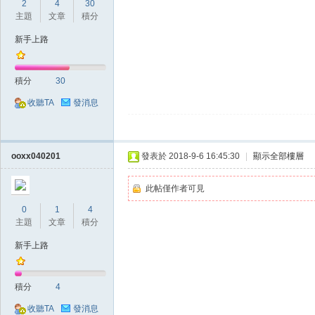
2
4
30
主題
文章
積分
新手上路
積分
30
收聽TA
發消息
掛,
ooxx040201
發表於 2018-9-6 16:45:30
|
顯示全部樓層
此帖僅作者可見
0
1
4
主題
文章
積分
新手上路
天
積分
4
收聽TA
發消息