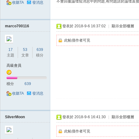
不會回覆論壇短消息中的問題,有問題請於論壇直接
典
收聽TA
發消息
marco700116
發表於 2018-9-6 16:37:02
|
顯示全部樓層
此帖僅作者可見
17
53
639
主題
文章
積分
版
高級會員
積分
639
收聽TA
發消息
SilverMoon
發表於 2018-9-6 16:41:30
|
顯示全部樓層
外
此帖僅作者可見