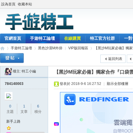
設為首頁
收藏本站
官網首頁
手遊特工論壇
在線購買
特工官方社群
一對
手遊特工論壇
黑色沙漠M外掛
VIP版回報區
【黑沙M玩家必備】獨家合作『
返回列表
樓主:
特工小編
【黑沙M玩家必備】獨家合作『口袋雲』！
最
»
›
›
›
784140003
發表於 2018-9-6 16:27:52
|
顯示全部樓層
0
1
6
主題
文章
積分
新手上路