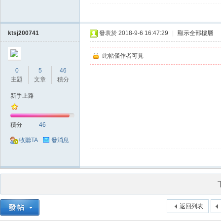
ktsj200741
發表於 2018-9-6 16:47:29
|
顯示全部樓層
堂
此帖僅作者可見
0
5
46
主題
文章
積分
新手上路
積分
46
收聽TA
發消息
M
返回列表