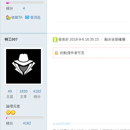
積分
4
堂
收聽TA
發消息
特工007
發表於 2018-9-6 16:35:15
|
顯示全部樓層
此帖僅作者可見
經
49
1830
4182
主題
文章
積分
論壇元老
積分
4182