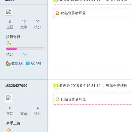
此帖僅作者可見
0
12
92
主題
文章
積分
掛|
註冊會員
積分
92
收聽TA
發消息
a8328427000
發表於 2018-9-6 16:31:14
|
顯示全部樓層
天
此帖僅作者可見
0
1
4
主題
文章
積分
新手上路