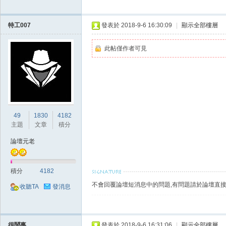
特工007
發表於 2018-9-6 16:30:09
|
顯示全部樓層
此帖僅作者可見
戲
49
1830
4182
主題
文章
積分
論壇元老
積分
4182
外
不會回覆論壇短消息中的問題,有問題請於論壇直接
收聽TA
發消息
很鬧事
發表於 2018-9-6 16:31:06
|
顯示全部樓層