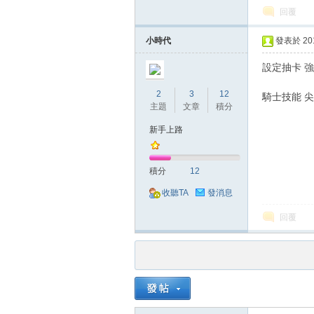
回覆
小時代
發表於 2018
設定抽卡 
堂
2
3
12
騎士技能 
主題
文章
積分
新手上路
積分
12
收聽TA
發消息
回覆
M