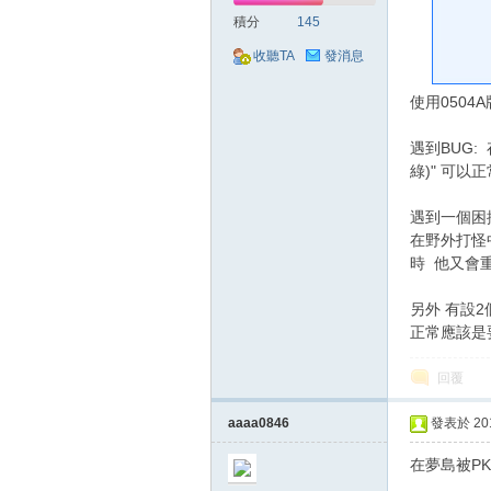
好
積分
145
收聽TA
發消息
使用0504
遇到BUG:
綠)" 可以
遇到一個困
的
在野外打怪
時 他又會
另外 有設
正常應該是
回覆
aaaa0846
發表於 2018
遊
在夢島被PK