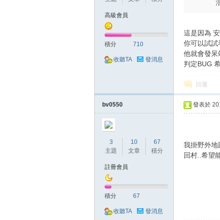
浪
高級會員
這是因為 
你可以試試看
積分
710
他就會發呆
收聽TA
發消息
判定BUG 
掛,
回覆
bv0550
發表於 2018
3
10
67
我掛野外地圖
主題
文章
積分
回村..希
註冊會員
天
積分
67
收聽TA
發消息