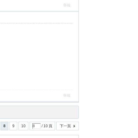
舉報
舉報
8
9
10
/ 10 頁
下一頁