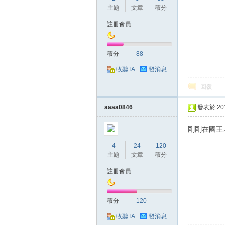
主題
文章
積分
註冊會員
堂
積分
88
收聽TA
發消息
回覆
aaaa0846
發表於 2018
經
剛剛在國王地
4
24
120
主題
文章
積分
註冊會員
積分
120
收聽TA
發消息