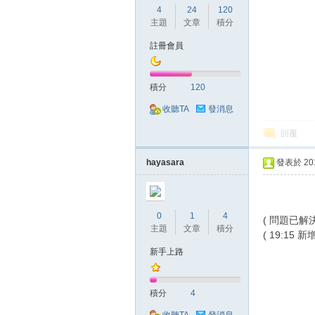
4
24
120
主題
文章
積分
註冊會員
積分
120
戲
收聽TA
發消息
回覆
hayasara
發表於 2018
0
1
4
( 問題已解決
主題
文章
積分
( 19:15
外
新手上路
積分
4