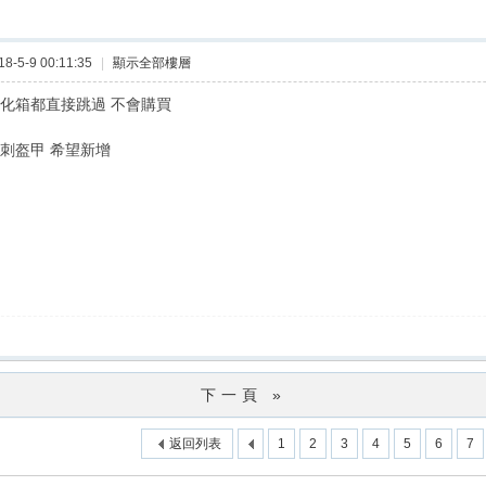
-5-9 00:11:35
|
顯示全部樓層
強化箱都直接跳過 不會購買
尖刺盔甲 希望新增
下一頁 »
返回列表
1
2
3
4
5
6
7