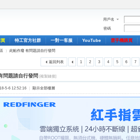
用戶名
密碼
購買
特工官方社群
一對一客服
YouTube
雲手機購買
區
此帖作廢 有問題請自行發問
返回列表
1
2
3
4
5
6
7
 有問題請自行發問
[複製鏈接]
›
-5-6 12:52:16
|
顯示全部樓層