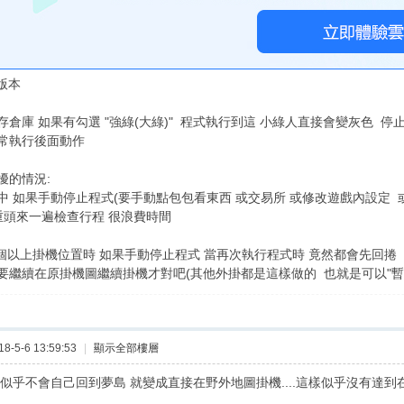
A版本
 存倉庫 如果有勾選 "強綠(大綠)" 程式執行到這 小綠人直接會變灰色 停
正常執行後面動作
擾的情況:
中 如果手動停止程式(要手動點包包看東西 或交易所 或修改遊戲內設定 
重頭來一遍檢查行程 很浪費時間
2個以上掛機位置時 如果手動停止程式 當再次執行程式時 竟然都會先回捲 
要繼續在原掛機圖繼續掛機才對吧(其他外掛都是這樣做的 也就是可以"暫
-5-6 13:59:53
|
顯示全部樓層
似乎不會自己回到夢島 就變成直接在野外地圖掛機....這樣似乎沒有達到在限時地