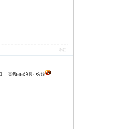
舉報
...害我白白浪費20分鐘