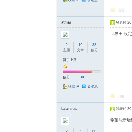
收聽TA
發消息
回覆
atmar
發表於 2018
掛|
世界王 設定
2
10
38
主題
文章
積分
新手上路
積分
38
收聽TA
發消息
天
回覆
balansula
發表於 2018
希望能新增
2
5
88