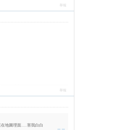
舉報
舉報
地圖理面.....害我白白