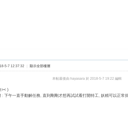
-5-7 12:37:32
|
顯示全部樓層
本帖最後由 hayasara 於 2018-5-7 19:22 編輯
>< )
 新增 : 下午一直手動解任務, 直到剛剛才想再試試看打開特工, 妖精可以正常掛機了