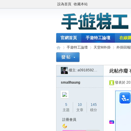
設為首頁
收藏本站
官網首頁
手遊特工論壇
在線
手遊特工論壇
天堂M外掛
外掛回報
樓主:
a0918592302
此帖作廢
最
»
›
›
smallhaung
發表於 2018
5
10
145
主題
文章
積分
註冊會員