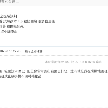
費20分鐘 ...
安全區域誤判
 試煉副本 4.5 被怪圍毆 低於血量後
站著 被圍毆到死
希望小編修正
-5-8 16:29:45
|
顯示全部樓層
本帖最後由 bv0550 於 2018-5-8 16:35 編輯
..範圍設20而已..但是會常常跑出範圍去打怪...還有就是我在掛機地圖
望能改成直接掛機不回村補物品