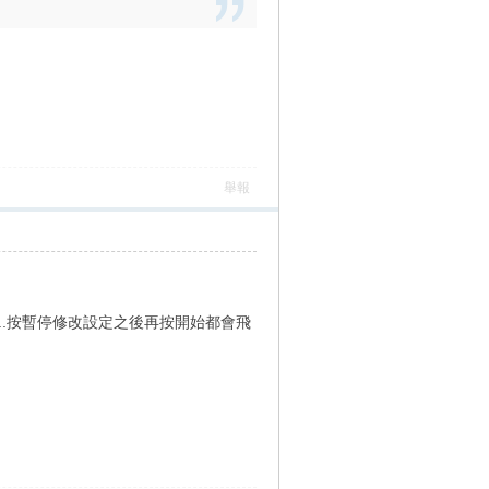
舉報
裡..按暫停修改設定之後再按開始都會飛