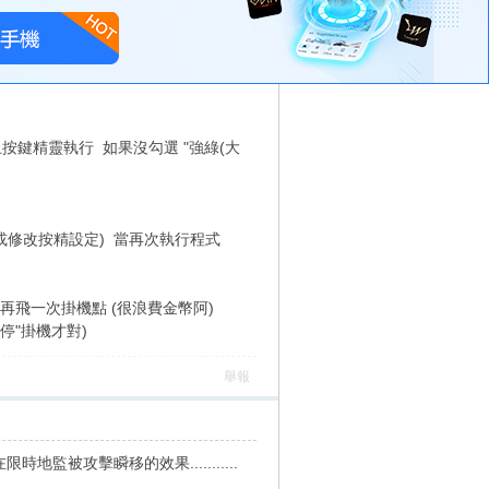
止按鍵精靈執行 如果沒勾選 "強綠(大
或修改按精設定) 當再次執行程式
再飛一次掛機點 (很浪費金幣阿)
停"掛機才對)
舉報
監被攻擊瞬移的效果...........