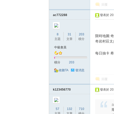
典
回覆
ac772288
發表於 2018
8
31
203
限時地圖:
主題
文章
積分
奇岩村莊太
中級會員
版
每日抽卡 希
積分
203
收聽TA
發消息
回覆
k123456770
發表於 2018
外
a
57
132
710
主題
文章
積分