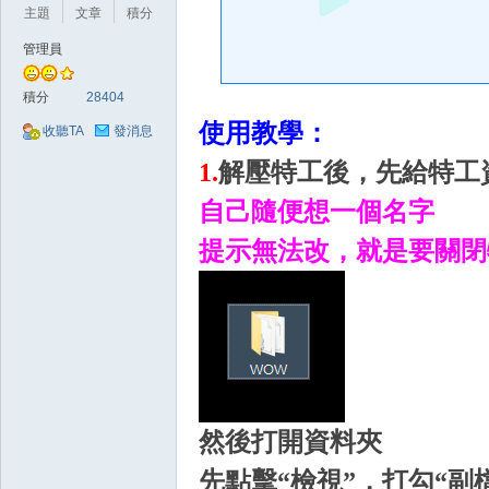
好
主題
文章
積分
管理員
積分
28404
使用教學：
收聽TA
發消息
1.
解壓特工後，先給特工
自己隨便想一個名字
的
提示無法改，就是要關閉
然後打開資料夾
遊
先點擊“檢視”，打勾“副