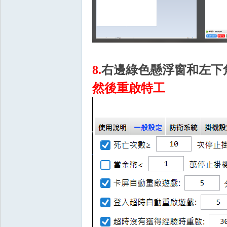
王
8.
右邊綠色懸浮窗和左下
然後重啟特工
權
之