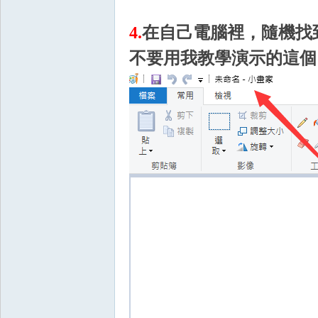
4.
在自己電腦裡，隨機
找
不要用我教學演示的這個
掛,
天