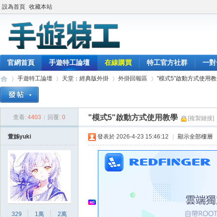
設為首頁
收藏本站
官網首頁
手遊特工論壇
在線購買
特工官方社群
一對
手遊特工論壇
天堂：經典版外掛
外掛回報區
"模式5"啟動方式使用
"模式5"啟動方式使用教學
查看:
4403
|
回覆:
0
[複製鏈接]
最
»
›
›
›
萱姊yuki
發表於 2026-4-23 15:46:12
|
顯示全部樓層
329
1萬
2萬