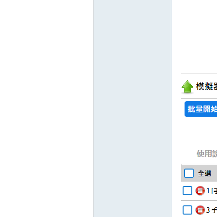
典
版
外