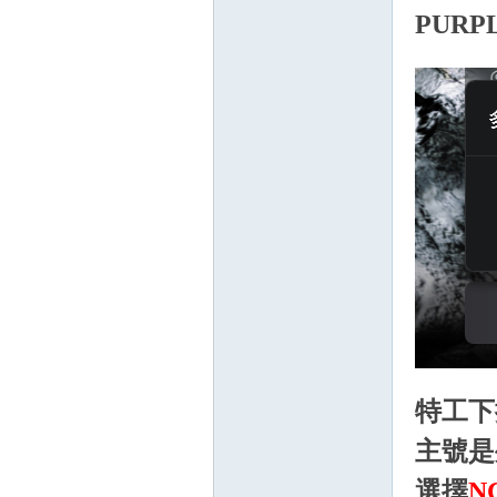
PUR
掛|
天
特工下
主號是
選擇
N