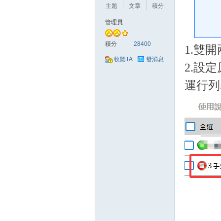
好
主題
文章
積分
管理員
積分
28400
1.雙
收聽TA
發消息
2.設
運行列
的
遊