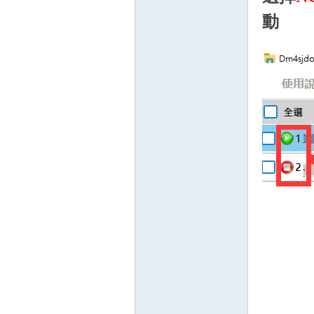
動
堂
經