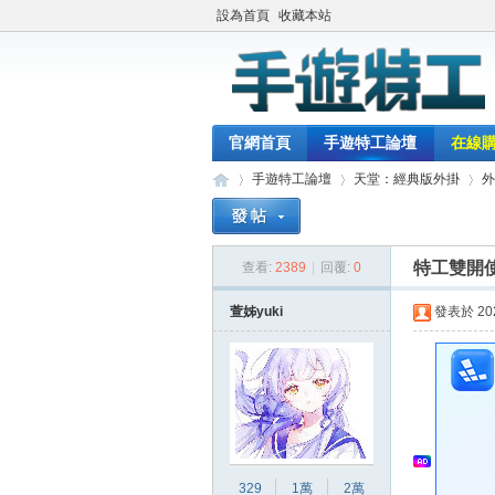
設為首頁
收藏本站
官網首頁
手遊特工論壇
在線
手遊特工論壇
天堂：經典版外掛
外
特工雙開
查看:
2389
|
回覆:
0
最
»
›
›
萱姊yuki
發表於 2026
329
1萬
2萬