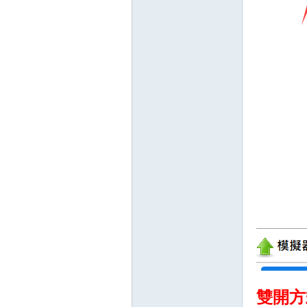
戲
外
雙開方