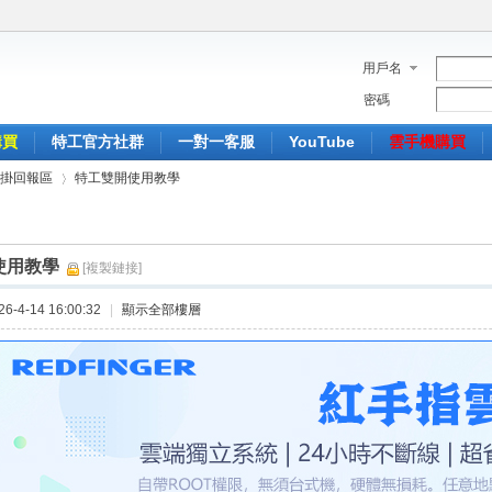
用戶名
密碼
購買
特工官方社群
一對一客服
YouTube
雲手機購買
掛回報區
特工雙開使用教學
使用教學
[複製鏈接]
›
-4-14 16:00:32
|
顯示全部樓層