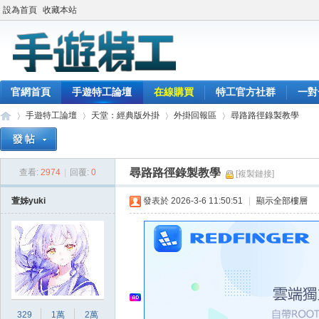
設為首頁
收藏本站
官網首頁
手遊特工論壇
在線購買
特工官方社群
一對
手遊特工論壇
天堂：經典版外掛
外掛回報區
尋路路徑錄製教學
尋路路徑錄製教學
查看:
2974
|
回覆:
0
[複製鏈接]
最
»
›
›
›
萱姊yuki
發表於 2026-3-6 11:50:51
|
顯示全部樓層
329
1萬
2萬