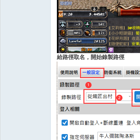
王
給路徑取名，開始錄製路徑
權
之