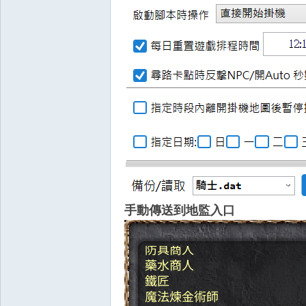
掛,
手動傳送到地監入口
天